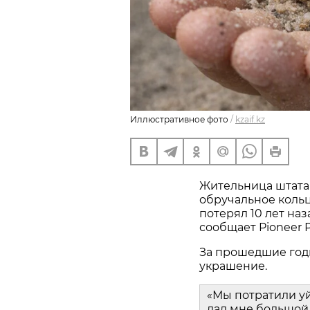
Иллюстративное фото
/
kzaif.kz
Жительница штата
обручальное кольц
потерял 10 лет наз
сообщает Pioneer P
За прошедшие год
украшение.
«Мы потратили у
дал мне большой 