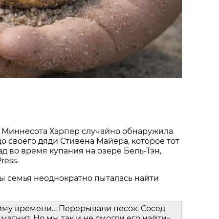
 Миннесота Харпер случайно обнаружила
о своего дяди Стивена Майера, которое тот
ад во время купания на озере Бель-Тэн,
ress.
ы семья неоднократно пыталась найти
йму времени… Перерывали песок. Сосед
магнит. Но мы так и не смогли его найти»,