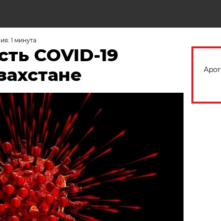
Н
я: 1 минута
сть COVID-19
захстане
Apor