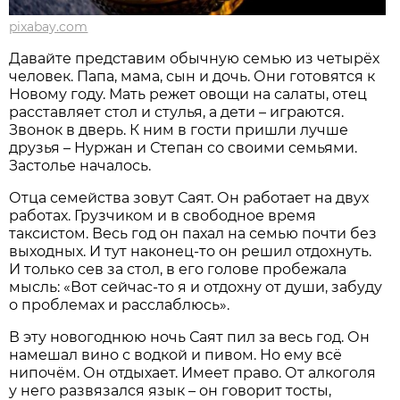
pixabay.com
Давайте представим обычную семью из четырёх
человек. Папа, мама, сын и дочь. Они готовятся к
Новому году. Мать режет овощи на салаты, отец
расставляет стол и стулья, а дети – играются.
Звонок в дверь. К ним в гости пришли лучше
друзья – Нуржан и Степан со своими семьями.
Застолье началось.
Отца семейства зовут Саят. Он работает на двух
работах. Грузчиком и в свободное время
таксистом. Весь год он пахал на семью почти без
выходных. И тут наконец-то он решил отдохнуть.
И только сев за стол, в его голове пробежала
мысль: «Вот сейчас-то я и отдохну от души, забуду
о проблемах и расслаблюсь».
В эту новогоднюю ночь Саят пил за весь год. Он
намешал вино с водкой и пивом. Но ему всё
нипочём. Он отдыхает. Имеет право. От алкоголя
у него развязался язык – он говорит тосты,