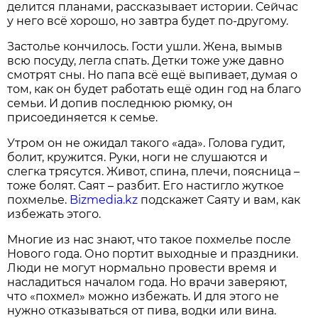
делится планами, рассказывает истории. Сейчас
у него всё хорошо, но завтра будет по-другому.
Застолье кончилось. Гости ушли. Жена, вымыв
всю посуду, легла спать. Детки тоже уже давно
смотрят сны. Но папа всё ещё выпивает, думая о
том, как он будет работать ещё один год на благо
семьи. И допив последнюю рюмку, он
присоединяется к семье.
Утром он не ожидал такого «ада». Голова гудит,
болит, кружится. Руки, ноги не слушаются и
слегка трясутся. Живот, спина, плечи, поясница –
тоже болят. Саят – разбит. Его настигло жуткое
похмелье.
Bizmedia.kz
подскажет Саяту и вам, как
избежать этого.
Многие из нас знают, что такое похмелье после
Нового года. Оно портит выходные и праздники.
Люди не могут нормально провести время и
насладиться началом года. Но врачи заверяют,
что «похмел» можно избежать. И для этого не
нужно отказываться от пива, водки или вина.