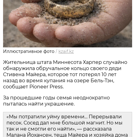
Иллюстративное фото
/
kzaif.kz
Жительница штата Миннесота Харпер случайно
обнаружила обручальное кольцо своего дяди
Стивена Майера, которое тот потерял 10 лет
назад во время купания на озере Бель-Тэн,
сообщает Pioneer Press.
За прошедшие годы семья неоднократно
пыталась найти украшение.
«Мы потратили уйму времени… Перерывали
песок. Сосед дал мне большой магнит. Но мы
так и не смогли его найти», — рассказала
Малана Йохансен, теща Майера и хозяйка дома