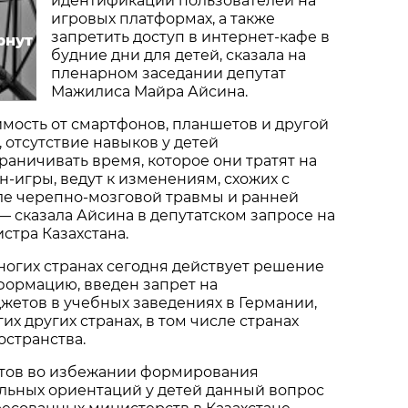
идентификации пользователей на
игровых платформах, а также
запретить доступ в интернет-кафе в
рнут
будние дни для детей, сказала на
пленарном заседании депутат
Мажилиса Майра Айсина.
мость от смартфонов, планшетов и другой
 отсутствие навыков у детей
раничивать время, которое они тратят на
н-игры, ведут к изменениям, схожих с
е черепно-мозговой травмы и ранней
— сказала Айсина в депутатском запросе на
тра Казахстана.
многих странах сегодня действует решение
формацию, введен запрет на
жетов в учебных заведениях в Германии,
х других странах, в том числе странах
остранства.
тов во избежании формирования
льных ориентаций у детей данный вопрос