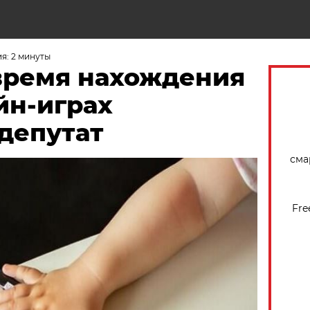
Н
я: 2 минуты
время нахождения
йн-играх
депутат
сма
Fre