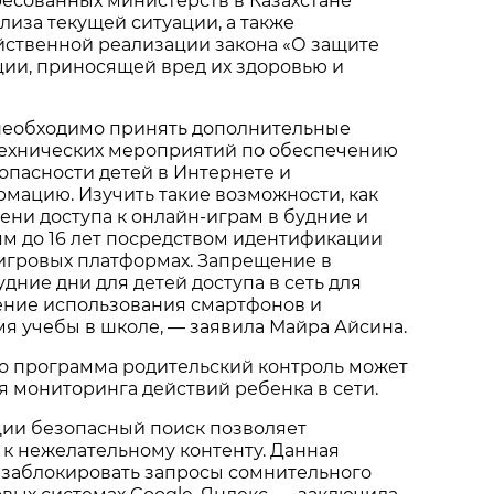
ресованных министерств в Казахстане
лиза текущей ситуации, а также
йственной реализации закона «О защите
ции, приносящей вред их здоровью и
необходимо принять дополнительные
ехнических мероприятий по обеспечению
опасности детей в Интернете и
мацию. Изучить такие возможности, как
ни доступа к онлайн-играм в будние и
м до 16 лет посредством идентификации
игровых платформах. Запрещение в
дние дни для детей доступа в сеть для
ение использования смартфонов и
я учебы в школе, — заявила Майра Айсина.
то программа родительский контроль может
я мониторинга действий ребенка в сети.
ции безопасный поиск позволяет
 к нежелательному контенту. Данная
 заблокировать запросы сомнительного