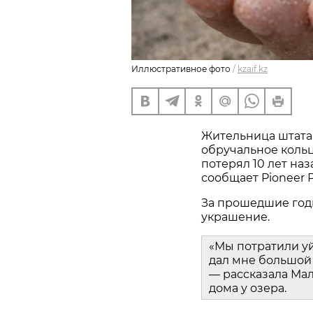
Иллюстративное фото
/
kzaif.kz
Жительница штата
обручальное кольц
потерял 10 лет наз
сообщает Pioneer P
За прошедшие год
украшение.
«Мы потратили у
дал мне большой 
— рассказала Мал
дома у озера.