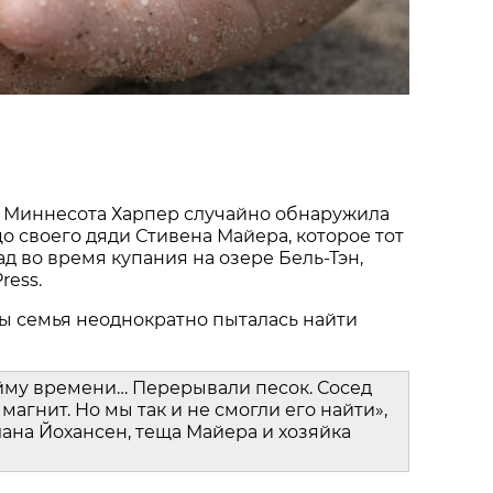
 Миннесота Харпер случайно обнаружила
о своего дяди Стивена Майера, которое тот
ад во время купания на озере Бель-Тэн,
ress.
ы семья неоднократно пыталась найти
йму времени… Перерывали песок. Сосед
магнит. Но мы так и не смогли его найти»,
ана Йохансен, теща Майера и хозяйка