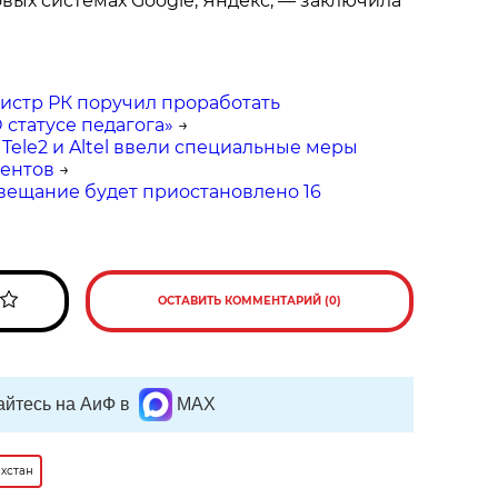
овых системах Google, Яндекс, — заключила
стр РК поручил проработать
 статусе педагога»
→
 Tele2 и Altel ввели специальные меры
ентов
→
овещание будет приостановлено 16
ОСТАВИТЬ КОММЕНТАРИЙ (0)
йтесь на АиФ в
MAX
ахстан