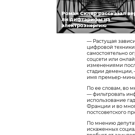
Роман Скляр рассказал ве
ли дифтарифы на
электроэнергию
— Растущая зависи
цифровой техники,
самостоятельно ог
соцсети или онлай
изменениями посл
стадии деменции, 
имя премьер-минис
По ее словам, во 
— фильтровать ин
использование гад
Франции и во многи
постсоветского пр
По мнению депута
искаженных социа