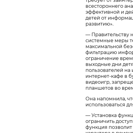
требует от заинте
всестороннего ана
эффективной и де
детей от информа
развитию».
— Правительству 
системные меры т
максимальной без
фильтрацию инфор
ограничение време
выходные дни детя
пользователей на 
интернет-кафе в бу
видеоигр, запрещ
планшетов во врем
Она напомнила, ч
использоваться дл
— Установка функ
ограничить доступ
функция позволит