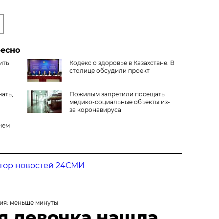
ресно
ить
Кодекс о здоровье в Казахстане. В
столице обсудили проект
нать,
Пожилым запретили посещать
медико-социальные объекты из-
за коронавируса
нем
тор новостей 24СМИ
ия: меньше минуты
я девочка нашла