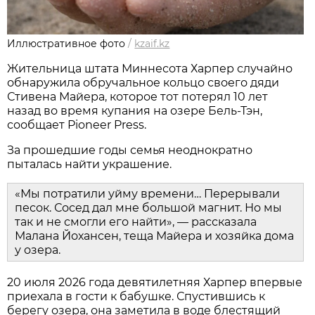
Иллюстративное фото
/
kzaif.kz
Жительница штата Миннесота Харпер случайно
обнаружила обручальное кольцо своего дяди
Стивена Майера, которое тот потерял 10 лет
назад во время купания на озере Бель-Тэн,
сообщает Pioneer Press.
За прошедшие годы семья неоднократно
пыталась найти украшение.
«Мы потратили уйму времени… Перерывали
песок. Сосед дал мне большой магнит. Но мы
так и не смогли его найти», — рассказала
Малана Йохансен, теща Майера и хозяйка дома
у озера.
20 июля 2026 года девятилетняя Харпер впервые
приехала в гости к бабушке. Спустившись к
берегу озера, она заметила в воде блестящий