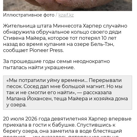
Иллюстративное фото
/
kzaif.kz
Жительница штата Миннесота Харпер случайно
обнаружила обручальное кольцо своего дяди
Стивена Майера, которое тот потерял 10 лет
назад во время купания на озере Бель-Тэн,
сообщает Pioneer Press.
За прошедшие годы семья неоднократно
пыталась найти украшение.
«Мы потратили уйму времени… Перерывали
песок. Сосед дал мне большой магнит. Но мы
так и не смогли его найти», — рассказала
Малана Йохансен, теща Майера и хозяйка дома
у озера.
20 июля 2026 года девятилетняя Харпер впервые
приехала в гости к бабушке. Спустившись к
берегу озера, она заметила в воде блестящий