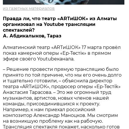
из газетных материалов
Правда ли, что театр «АRТиШОК» из Алматы
организовал на Youtube трансляции
спектаклей?
А. Абдикалыков, Тараз
Алматинский театр «ARTиШОК» 17 марта провёл
показ камерной оперы «Ер-Төстiк» в прямом
эфире своёго Youtubeканала.
– Решение провести прямую трансляцию было
принято по той причине, что мы его очень долго
и тщательно готовили, – объяснила директор
театра «ARTиШОК», продюсер оперы «Ер-Төстik»
Анастасия Тарасова. – Это же огромный труд
музыкантов, артистов, новых членов нашей
команды, присоединившихся к проекту.
Например, к нам приехал российский
композитор Александр Маноцков. Мы смотрим
на возникшую проблему как на рабочую.
Трансляция спектакля покажет, насколько готов