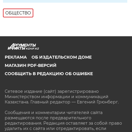
ОБЩЕСТВО
KZAIF.KZ
РЕКЛАМА
ОБ ИЗДАТЕЛЬСКОМ ДОМЕ
МАГАЗИН PDF-ВЕРСИЙ
СООБЩИТЬ В РЕДАКЦИЮ ОБ ОШИБКЕ
Сетевое издание (сайт) зарегистрировано
Министерством информации и коммуникаций
Казахстана. Главный редактор — Евгений Грюнберг
.
Сообщения и комментарии читателей сайта
размещаются после предварительного
редактирования. Редакция оставляет за собой право
удалить их с сайта или отредактировать, если