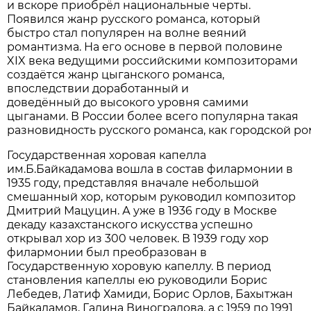
и вскоре приобрёл национальные черты.
Появился жанр русского романса, который
быстро стал популярен на волне веяний
романтизма. На его основе в первой половине
XIX века ведущими российскими композиторами
создаётся жанр цыганского романса,
впоследствии доработанный и
доведённый до высокого уровня самими
цыганами. В России более всего популярна такая
разновидность русского романса, как городской ро
Государственная хоровая капелла
им.Б.Байкадамова вошла в состав филармонии в
1935 году, представляя вначале небольшой
смешанный хор, которым руководил композитор
Дмитрий Мацуцин. А уже в 1936 году в Москве
декаду казахстанского искусства успешно
открывал хор из 300 человек. В 1939 году хор
филармонии был преобразован в
Государственную хоровую капеллу. В период
становления капеллы ею руководили Борис
Лебедев, Латиф Хамиди, Борис Орлов, Бахытжан
Байкадамов, Галина Виноградова, а с 1959 по 1991