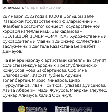
pxhere.com.
/
открытый источник
28 января 2023 года в 18:00 в Большом зале
Казахской государственной филармонии им.
Жамбыла состоится концерт Государственной
хоровой капеллы им.Б. Байкадамова –
«БОЛЬШОЙ ВЕЧЕР РОМАНСА». Художественный
руководитель и главный дирижер коллектива-
заслуженный деятель Казахстана Бейимбет
Демеуов.
На вечере наряду с артистами капеллы выступят
солисты международных и республиканских
конкурсов Роза Бакбергенова, Софияна
Благодарная, Фархат Кубиев, Аружан
Толепберген, Мирас Киньяров, Дияр
Нурсултанов, Иван Прытков, Гульзада Дуйсенова,
Азиза Абдрейм, Мади Жунусов, Мейрхан Тлеулес,
Сункар Алимуса, Халид Орынкул.