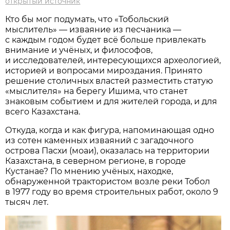
открытый источник
Кто бы мог подумать, что «Тобольский
мыслитель» — изваяние из песчаника —
с каждым годом будет всё больше привлекать
внимание и учёных, и философов,
и исследователей, интересующихся археологией,
историей и вопросами мироздания. Принято
решение столичных властей разместить статую
«мыслителя» на берегу Ишима, что станет
знаковым событием и для жителей города, и для
всего Казахстана.
Откуда, когда и как фигура, напоминающая одно
из сотен каменных изваяний с загадочного
острова Пасхи (моаи), оказалась на территории
Казахстана, в северном регионе, в городе
Кустанае? По мнению учёных, находке,
обнаруженной трактористом возле реки Тобол
в 1977 году во время строительных работ, около 9
тысяч лет.