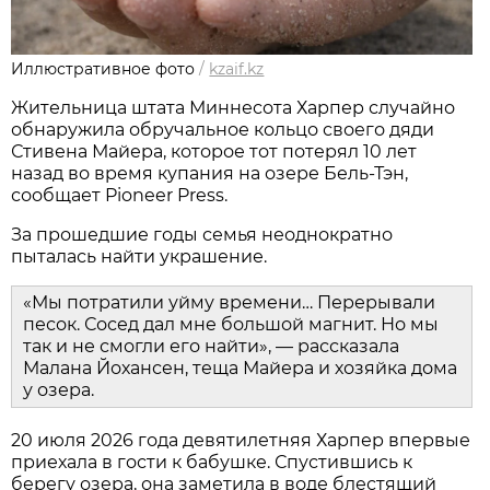
Иллюстративное фото
/
kzaif.kz
Жительница штата Миннесота Харпер случайно
обнаружила обручальное кольцо своего дяди
Стивена Майера, которое тот потерял 10 лет
назад во время купания на озере Бель-Тэн,
сообщает Pioneer Press.
За прошедшие годы семья неоднократно
пыталась найти украшение.
«Мы потратили уйму времени… Перерывали
песок. Сосед дал мне большой магнит. Но мы
так и не смогли его найти», — рассказала
Малана Йохансен, теща Майера и хозяйка дома
у озера.
20 июля 2026 года девятилетняя Харпер впервые
приехала в гости к бабушке. Спустившись к
берегу озера, она заметила в воде блестящий