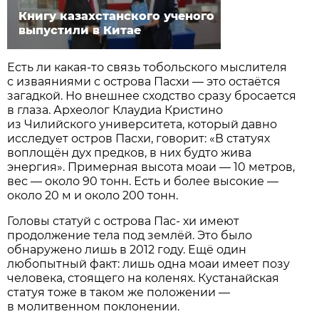
Книгу казахстанского ученого
выпустили в Китае
Есть ли какая-то связь тобольского мыслителя
с изваяниями с острова Пасхи — это остаётся
загадкой. Но внешнее сходство сразу бросается
в глаза. Археолог Клаудиа Кристино
из Чилийского университета, который давно
исследует остров Пасхи, говорит: «В статуях
воплощён дух предков, в них будто жива
энергия». Примерная высота моаи — 10 метров,
вес — около 90 тонн. Есть и более высокие —
около 20 м и около 200 тонн.
Головы статуй с острова Пас- хи имеют
продолжение тела под землёй. Это было
обнаружено лишь в 2012 году. Ещё один
любопытный факт: лишь одна моаи имеет позу
человека, стоящего на коленях. Кустанайская
статуя тоже в таком же положении —
в молитвенном поклонении.