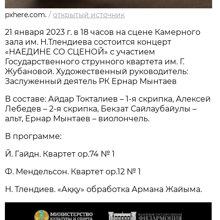
pxhere.com.
/
открытый источник
21 января 2023 г. в 18 часов на сцене Камерного
зала им. Н.Тлендиева состоится концерт
«НАЕДИНЕ СО СЦЕНОЙ» с участием
Государственного струнного квартета им. Г.
Жубановой. Художественный руководитель:
Заслуженный деятель РК Ернар Мынтаев
В составе: Айдар Токталиев – 1-я скрипка, Алексей
Лебедев – 2-я скрипка, Бекзат Сайлаубайулы –
альт, Ернар Мынтаев – виолончель.
В программе:
Й. Гайдн. Квартет op.74 № 1
Ф. Мендельсон. Квартет op.12 № 1
Н. Тлендиев. «Аққу» обработка Армана Жайыма.