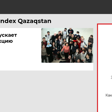
Н
andex Qazaqstan
ускает
кцию
Как