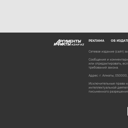
РЕКЛАМА
ОБ ИЗДАТ
KZAIF.KZ
Сетевое издание (сайт) 
Сообщения и комментарии
или отредактировать, е
требований закона.
Адрес: г. Алматы, 050000,
Исключительные права на
интеллектуальной деятел
письменного разрешения
stat@aif.ru