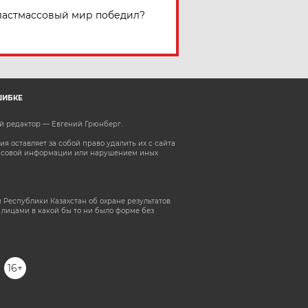
астмассовый мир победил?
ШИБКЕ
ый редактор — Евгений Грюнберг
.
 оставляет за собой право удалить их с сайта
ассовой информации или нарушением иных
 Республики Казахстан об охране результатов
лицами в какой бы то ни было форме без
16+