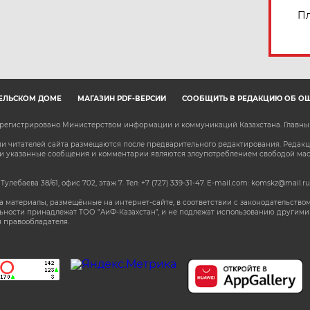
Пл
ЕЛЬСКОМ ДОМЕ
МАГАЗИН PDF-ВЕРСИЙ
СООБЩИТЬ В РЕДАКЦИЮ ОБ О
зарегистрировано Министерством информации и коммуникаций Казахстана. Главн
 читателей сайта размещаются после предварительного редактирования. Редакция
сли указанные сообщения и комментарии являются злоупотреблением свободой м
 Тулебаева 38/61, офис 702, этаж 7
. Тел: +7 (727) 339-31-47. E-mail.com: komskz@mail.ru
 материалы, размещённые на интернет-сайте, в соответствии с законодательством
ьности принадлежат ТОО "АиФ-Казахстан", и не подлежат использованию другими 
 правообладателя.