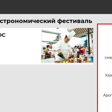
Н
гастрономический фестиваль
ОС
сма
Каз
Apor