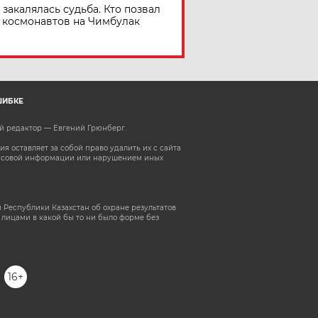
 закалялась судьба. Кто позвал
космонавтов на Чимбулак
ШИБКЕ
ый редактор — Евгений Грюнберг
.
 оставляет за собой право удалить их с сайта
ассовой информации или нарушением иных
 Республики Казахстан об охране результатов
лицами в какой бы то ни было форме без
16+