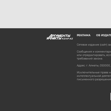
РЕКЛАМА
ОБ ИЗДАТ
KZAIF.KZ
Сетевое издание (сайт) 
Сообщения и комментарии
или отредактировать, е
требований закона.
Адрес: г. Алматы, 050000,
Исключительные права на
интеллектуальной деятел
письменного разрешения
stat@aif.ru