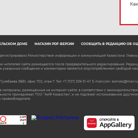
Как
ЕЛЬСКОМ ДОМЕ
МАГАЗИН PDF-ВЕРСИЙ
СООБЩИТЬ В РЕДАКЦИЮ ОБ О
зарегистрировано Министерством информации и коммуникаций Казахстана. Главн
 читателей сайта размещаются после предварительного редактирования. Редакция
сли указанные сообщения и комментарии являются злоупотреблением свободой м
 Тулебаева 38/61, офис 702, этаж 7
. Тел: +7 (727) 339-31-47. E-mail.com: komskz@mail.ru
 материалы, размещённые на интернет-сайте, в соответствии с законодательством
ьности принадлежат ТОО "АиФ-Казахстан", и не подлежат использованию другими 
 правообладателя.