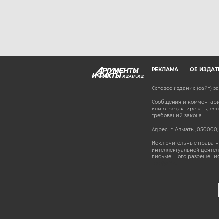
РЕКЛАМА
ОБ ИЗДАТ
KZAIF.KZ
Сетевое издание (сайт) 
Сообщения и комментарии
или отредактировать, е
требований закона.
Адрес: г. Алматы, 050000,
Исключительные права на
интеллектуальной деятел
письменного разрешения
stat@aif.ru