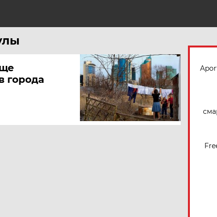
Н
улы
аще
Apor
в города
сма
Fre