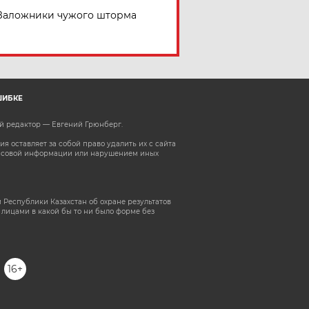
Заложники чужого шторма
ШИБКЕ
ый редактор — Евгений Грюнберг
.
 оставляет за собой право удалить их с сайта
ассовой информации или нарушением иных
 Республики Казахстан об охране результатов
лицами в какой бы то ни было форме без
16+