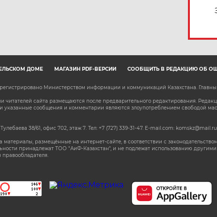
ЕЛЬСКОМ ДОМЕ
МАГАЗИН PDF-ВЕРСИЙ
СООБЩИТЬ В РЕДАКЦИЮ ОБ О
зарегистрировано Министерством информации и коммуникаций Казахстана. Главн
 читателей сайта размещаются после предварительного редактирования. Редакция
сли указанные сообщения и комментарии являются злоупотреблением свободой м
 Тулебаева 38/61, офис 702, этаж 7
. Тел: +7 (727) 339-31-47. E-mail.com: komskz@mail.ru
 материалы, размещённые на интернет-сайте, в соответствии с законодательством
ьности принадлежат ТОО "АиФ-Казахстан", и не подлежат использованию другими 
 правообладателя.