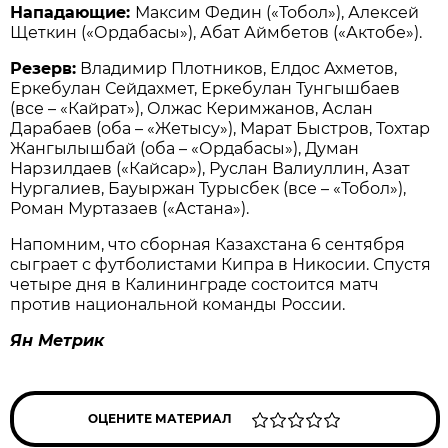
Нападающие:
Максим Федин («Тобол»), Алексей
Щеткин («Ордабасы»), Абат Аймбетов («Актобе»).
Резерв:
Владимир Плотников, Елдос Ахметов,
Еркебулан Сейдахмет, Еркебулан Тунгышбаев
(все – «Кайрат»), Олжас Керимжанов, Аслан
Дарабаев (оба – «Жетысу»), Марат Быстров, Тохтар
Жангылышбай (оба – «Ордабасы»), Думан
Нарзилдаев («Кайсар»), Руслан Валиуллин, Азат
Нургалиев, Бауыржан Турысбек (все – «Тобол»),
Роман Муртазаев («Астана»).
Напомним, что сборная Казахстана 6 сентября
сыграет с футболистами Кипра в Никосии. Спустя
четыре дня в Калининграде состоится матч
против национальной команды России.
Ян Метрик
ОЦЕНИТЕ МАТЕРИАЛ