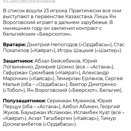
из газетных материалов
В список вошли 23 игрока. Практически все они
выступают в первенстве Казахстана. Лишь Ян
Вороговский играет в дальнем зарубежье. В
нынешнем году он заключил контракт с
бельгийским «Беерсхотом».
Вратари:
Дмитрий Непогодов («Ордабасы»), Стас
Покатилов («Кайрат»), Игорь Шацкий («Шахтер»).
Защитники:
Абзал Бейсебеков, Юрий
Логвиненко, Дмирий Шомко (все – «Астана»),
Гафуржан Суюмбаев («Кайрат»), Александр
Марочкин («Кайсар»), Темирлан Ерланов, Сергей
Малый (оба – «Ордабасы»), Виктор Дмитренко
(«Тобол»), Ян Вороговский («Беерсхот», Бельгия).
Полузащитники:
Серикжан Мужиков, Юрий
Перцух (оба – «Астана»), Айбол Абикен, Георгий
Жуков, Бауыржан Исламхан, Исламбек Куат (все –
«Кайрат»), Асхат Тагыберген («Кайсар»), Тимур
Досмагамбетов («Ордабасы»).