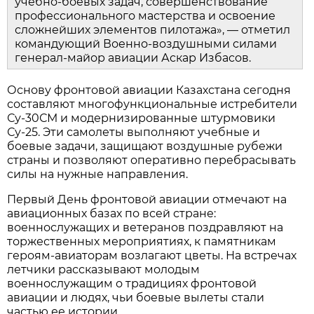
учебно‑боевых задач, совершенствование 
профессионального мастерства и освоение 
сложнейших элементов пилотажа», — отметил 
командующий Военно‑воздушными силами 
генерал‑майор авиации Аскар Избасов.
Основу фронтовой авиации Казахстана сегодня 
составляют многофункциональные истребители 
Су‑30СМ и модернизированные штурмовики 
Су‑25. Эти самолеты выполняют учебные и 
боевые задачи, защищают воздушные рубежи 
страны и позволяют оперативно перебрасывать 
силы на нужные направления.
Первый День фронтовой авиации отмечают на 
авиационных базах по всей стране: 
военнослужащих и ветеранов поздравляют на 
торжественных мероприятиях, к памятникам 
героям‑авиаторам возлагают цветы. На встречах 
летчики рассказывают молодым 
военнослужащим о традициях фронтовой 
авиации и людях, чьи боевые вылеты стали 
частью ее истории.