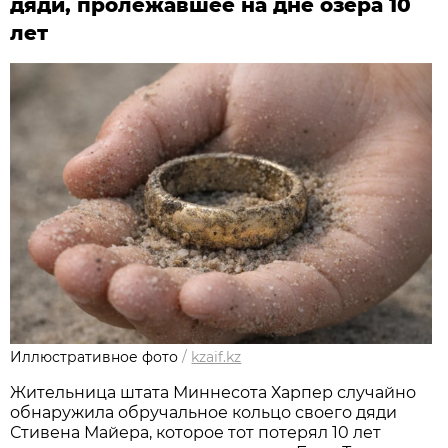
дяди, пролежавшее на дне озера 10
лет
Иллюстративное фото
/
kzaif.kz
Жительница штата Миннесота Харпер случайно
обнаружила обручальное кольцо своего дяди
Стивена Майера, которое тот потерял 10 лет