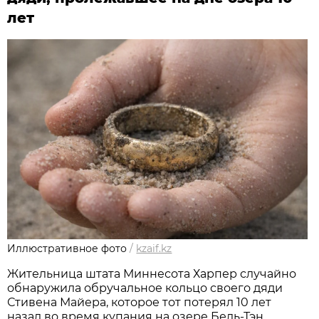
лет
Иллюстративное фото
/
kzaif.kz
Жительница штата Миннесота Харпер случайно
обнаружила обручальное кольцо своего дяди
Стивена Майера, которое тот потерял 10 лет
назад во время купания на озере Бель-Тэн,