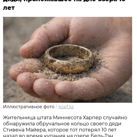
лет
Иллюстративное фото
/
kzaif.kz
Жительница штата Миннесота Харпер случайно
обнаружила обручальное кольцо своего дяди
Стивена Майера, которое тот потерял 10 лет
назад во время купания на озере Бель-Тэн,