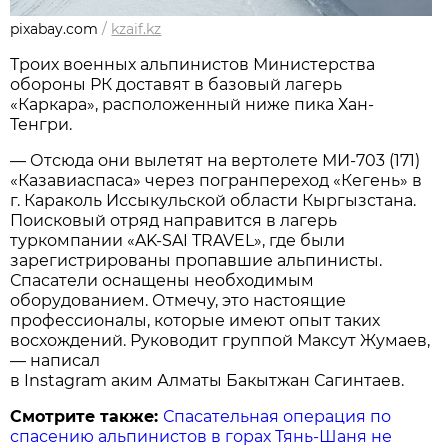
pixabay.com
/
kzaif.kz
Троих военных альпинистов Министерства
обороны РК доставят в базовый лагерь
«Каркара», расположенный ниже пика Хан-
Тенгри.
— Отсюда они вылетят на вертолете МИ-703 (171)
«Казавиаспаса» через погранпереход «Кегень» в
г. Караколь Иссыкульской области Кыргызстана.
Поисковый отряд направится в лагерь
туркомпании «AK-SAI TRAVEL», где были
зарегистрированы пропавшие альпинисты.
Спасатели оснащены необходимым
оборудованием. Отмечу, это настоящие
профессионалы, которые имеют опыт таких
восхождений. Руководит группой Максут Жумаев,
— написал
в Instagram аким Алматы Бакытжан Сагинтаев.
Смотрите также:
Спасательная операция по
спасению альпинистов в горах Тянь-Шаня не