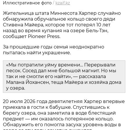
Иллюстративное фото
/
kzaif.kz
Жительница штата Миннесота Харпер случайно
обнаружила обручальное кольцо своего дяди
Стивена Майера, которое тот потерял 10 лет
назад во время купания на озере Бель-Тэн,
сообщает Pioneer Press.
За прошедшие годы семья неоднократно
пыталась найти украшение.
«Мы потратили уйму времени… Перерывали
песок. Сосед дал мне большой магнит. Но мы
так и не смогли его найти», — рассказала
Малана Йохансен, теща Майера и хозяйка дома
у озера.
20 июля 2026 года девятилетняя Харпер впервые
приехала в гости к бабушке. Спустившись к
берегу озера, она заметила в воде блестящий
предмет — им оказалось потерянное кольцо.
Обнаружить его помогла засуха: уровень воды в