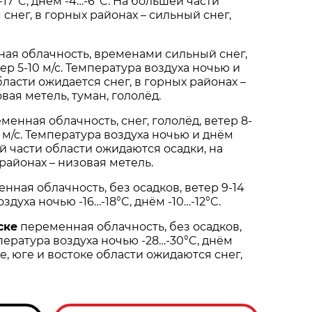
-17°C, днём -4…-6°C. На большей части
снег, в горных районах – сильный снег,
ая облачность, временами сильный снег,
тер 5-10 м/с. Температура воздуха ночью и
бласти ожидается снег, в горных районах –
вая метель, туман, гололёд.
менная облачность, снег, гололёд, ветер 8-
0 м/с. Температура воздуха ночью и днём
й части области ожидаются осадки, на
районах – низовая метель.
нная облачность, без осадков, ветер 9-14
здуха ночью -16…-18°C, днём -10…-12°C.
ске
переменная облачность, без осадков,
мпература воздуха ночью -28…-30°C, днём
ре, юге и востоке области ожидаются снег,