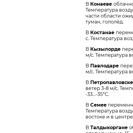
В
Конаеве
облачно
Температура воздух
части области ожид
туман, гололёд.
В
Костанае
переме
с. Температура воз
В
Кызылорде
пере
м/с. Температура во
В
Павлодаре
пере
м/с. Температура в
В
Петропавловск
ветер 3-8 м/с. Тем
-33…-35°C.
В
Семее
переменная
Температура воздух
востоке и в центре
В
Талдыкоргане
о