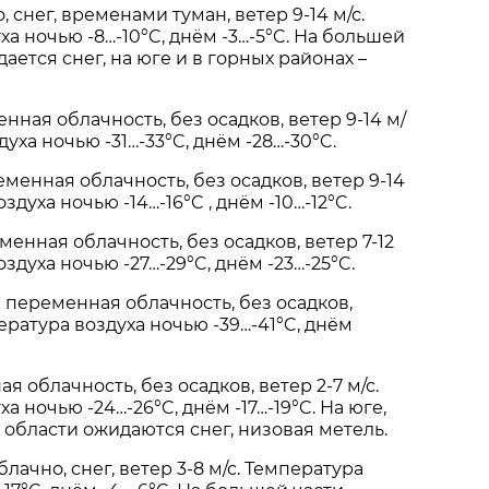
, снег, временами туман, ветер 9-14 м/с.
а ночью -8…-10°C, днём -3…-5°C. На большей
ается снег, на юге и в горных районах –
нная облачность, без осадков, ветер 9-14 м/
духа ночью -31…-33°C, днём -28…-30°C.
менная облачность, без осадков, ветер 9-14
здуха ночью -14…-16°C , днём -10…-12°C.
менная облачность, без осадков, ветер 7-12
оздуха ночью -27…-29°C, днём -23…-25°C.
е
переменная облачность, без осадков,
пература воздуха ночью -39…-41°C, днём
 облачность, без осадков, ветер 2-7 м/с.
а ночью -24…-26°C, днём -17…-19°C. На юге,
 области ожидаются снег, низовая метель.
блачно, снег, ветер 3-8 м/с. Температура