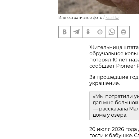
Иллюстративное фото
/
kzaif.kz
Жительница штата
обручальное кольц
потерял 10 лет наз
сообщает Pioneer P
За прошедшие год
украшение.
«Мы потратили у
дал мне большой 
— рассказала Мал
дома у озера.
20 июля 2026 года
гости к бабушке. С