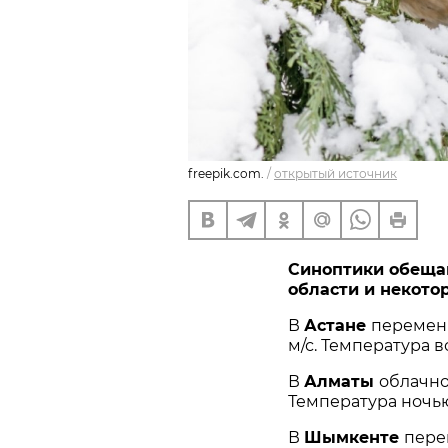
freepik.com.
/
открытый источник
Синоптики обеща
области и некото
В
Астане
переменн
м/с. Температура в
В
Алматы
облачно,
Температура ночью 
В
Шымкенте
пере