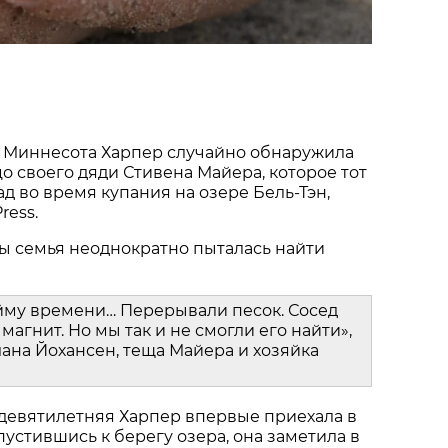
 Миннесота Харпер случайно обнаружила
о своего дяди Стивена Майера, которое тот
ад во время купания на озере Бель-Тэн,
ress.
ы семья неоднократно пыталась найти
йму времени… Перерывали песок. Сосед
магнит. Но мы так и не смогли его найти»,
ана Йохансен, теща Майера и хозяйка
 девятилетняя Харпер впервые приехала в
пустившись к берегу озера, она заметила в