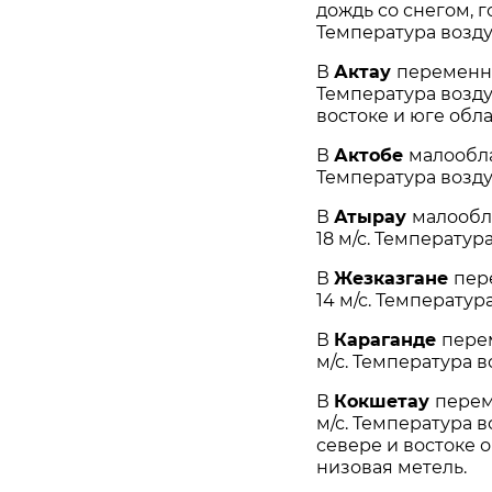
дождь со снегом, го
Температура воздух
В
Актау
переменная
Температура воздуха
востоке и юге обла
В
Актобе
малообла
Температура воздух
В
Атырау
малообла
18 м/с. Температура
В
Жезказгане
пер
14 м/с. Температура
В
Караганде
перем
м/с. Температура в
В
Кокшетау
перем
м/с. Температура в
севере и востоке 
низовая метель.