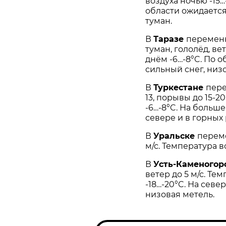
воздуха ночью -15…
области ожидается 
туман.
В
Таразе
переменн
туман, гололёд, ве
днём -6…-8°C. По о
сильный снег, низо
В
Туркестане
пере
13, порывы до 15-2
-6…-8°C. На больше
севере и в горных 
В
Уральске
переме
м/с. Температура во
В
Усть-Каменогор
ветер до 5 м/с. Те
-18…-20°C. На севе
низовая метель.