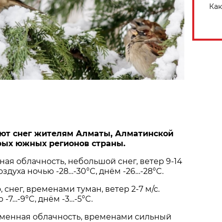
Как
ют снег жителям Алматы, Алматинской
рых южных регионов страны.
ая облачность, небольшой снег, ветер 9-14
оздуха ночью -28…-30°C, днём -26…-28°C.
 снег, временами туман, ветер 2-7 м/с.
-7…-9°C, днём -3…-5°C.
менная облачность, временами сильный