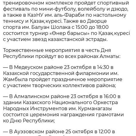
тренировочном комплексе пройдет спортивный
фестиваль по мини-футболу, волейболу и дзюдо,
а также в КазНУ им. аль-Фараби по настольному
теннису и Қазақ күресі. Также во Дворце
спорта им. Балуан Шолака с 15:00 до 18:00
состоится турнир «Өнер барысы» по Қазақ күресі
с участием звезд казахстанской эстрады.
Торжественные мероприятия в честь Дня
Республики пройдут во всех районах Алматы:
— В Медеуском районе 23 октября в 14:30 в
Казахской государственной филармонии им.
Жамбыла пройдет праздничное мероприятие
с участием творческих коллективов района;
— В Алмалинском районе 23 октября в 16:00 в
здании Казахского Национального Оркестра
Народных Инструментов им. Курманагазы
состоится церемония награждения грамотами
ко Дню Республики;
— В Ауэзовском районе 25 октября в 12:00 в