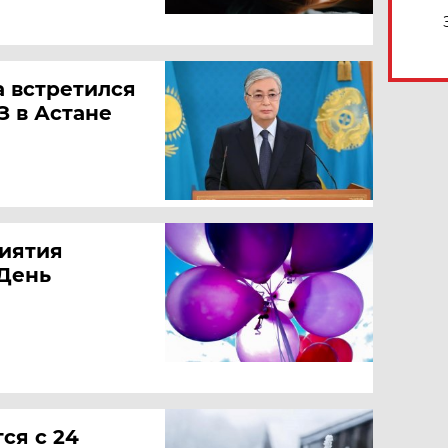
а встретился
З в Астане
иятия
 День
ся с 24