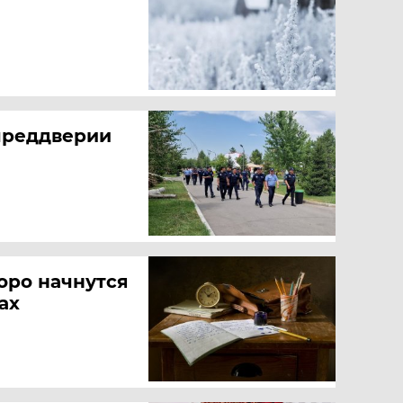
преддверии
оро начнутся
ах