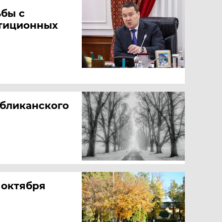
ьбы с
стиционных
убликанского
 октября