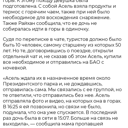
горы. К этому походу девушка была
подготовлена. С собой Асель взяла продукты и
термос с горячим чаем, также при ней было
необходимое для восхождения снаряжение.
Также Райхан сообщила, что ее дочь не
собиралась идти в горы в одиночку.
Судя по переписке в чате, туристов должно было
быть 10 человек, самому старшему из которых 50
лет. Но те, договорившись о поездке, открыли
отдельный чат и, не сказав об этом Асель, купили
все необходимое и отправились на БАО с
ночевкой.
«Асель ждала их в назначенное время около
Президентского парка и, не дождавшись,
отправилась сама. Мы связались с ее группой, но
те ответили, что отправились без нее. Асель
отправляла фото и видео, на которых она в горах.
В 16:25 я ей позвонила, но связи не было,
подумала, что она уже спускается. В последний
раз дочь была в сети в 15:07. Больше на связь не
выходила», — сообщила мама пропавшей