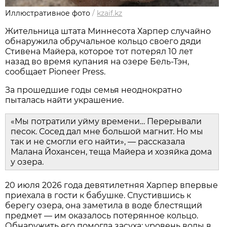
Иллюстративное фото
/
kzaif.kz
Жительница штата Миннесота Харпер случайно
обнаружила обручальное кольцо своего дяди
Стивена Майера, которое тот потерял 10 лет
назад во время купания на озере Бель-Тэн,
сообщает Pioneer Press.
За прошедшие годы семья неоднократно
пыталась найти украшение.
«Мы потратили уйму времени… Перерывали
песок. Сосед дал мне большой магнит. Но мы
так и не смогли его найти», — рассказала
Малана Йохансен, теща Майера и хозяйка дома
у озера.
20 июля 2026 года девятилетняя Харпер впервые
приехала в гости к бабушке. Спустившись к
берегу озера, она заметила в воде блестящий
предмет — им оказалось потерянное кольцо.
Обнаружить его помогла засуха: уровень воды в