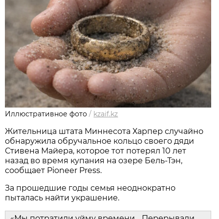
Иллюстративное фото
/
kzaif.kz
Жительница штата Миннесота Харпер случайно
обнаружила обручальное кольцо своего дяди
Стивена Майера, которое тот потерял 10 лет
назад во время купания на озере Бель-Тэн,
сообщает Pioneer Press.
За прошедшие годы семья неоднократно
пыталась найти украшение.
«Мы потратили уйму времени… Перерывали