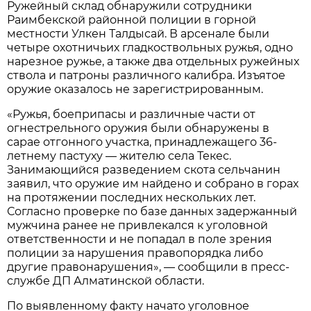
Ружейный склад обнаружили сотрудники
Раимбекской районной полиции в горной
местности Улкен Талдысай. В арсенале были
четыре охотничьих гладкоствольных ружья, одно
нарезное ружье, а также два отдельных ружейных
ствола и патроны различного калибра. Изъятое
оружие оказалось не зарегистрированным.
«Ружья, боеприпасы и различные части от
огнестрельного оружия были обнаружены в
сарае отгонного участка, принадлежащего 36-
летнему пастуху — жителю села Текес.
Занимающийся разведением скота сельчанин
заявил, что оружие им найдено и собрано в горах
на протяжении последних нескольких лет.
Согласно проверке по базе данных задержанный
мужчина ранее не привлекался к уголовной
ответственности и не попадал в поле зрения
полиции за нарушения правопорядка либо
другие правонарушения», — сообщили в пресс-
службе ДП Алматинской области.
По выявленному факту начато уголовное