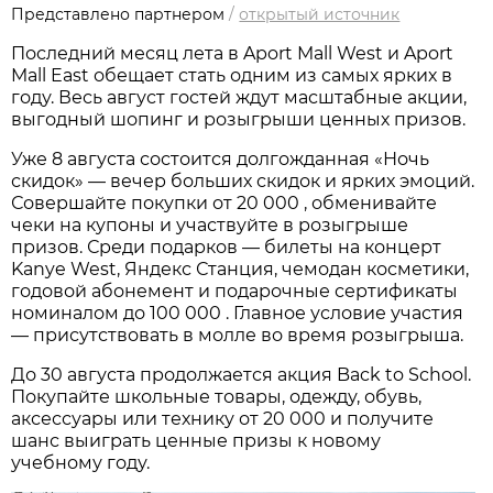
Представлено партнером
/
открытый источник
Последний месяц лета в Aport Mall West и Aport
Mall East обещает стать одним из самых ярких в
году. Весь август гостей ждут масштабные акции,
выгодный шопинг и розыгрыши ценных призов.
Уже 8 августа состоится долгожданная «Ночь
скидок» — вечер больших скидок и ярких эмоций.
Совершайте покупки от 20 000 , обменивайте
чеки на купоны и участвуйте в розыгрыше
призов. Среди подарков — билеты на концерт
Kanye West, Яндекс Станция, чемодан косметики,
годовой абонемент и подарочные сертификаты
номиналом до 100 000 . Главное условие участия
— присутствовать в молле во время розыгрыша.
До 30 августа продолжается акция Back to School.
Покупайте школьные товары, одежду, обувь,
аксессуары или технику от 20 000 и получите
шанс выиграть ценные призы к новому
учебному году.