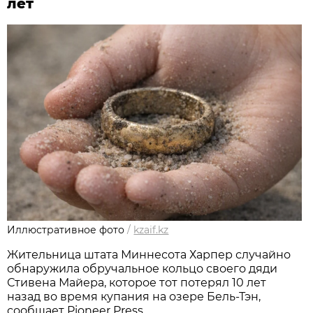
лет
Иллюстративное фото
/
kzaif.kz
Жительница штата Миннесота Харпер случайно
обнаружила обручальное кольцо своего дяди
Стивена Майера, которое тот потерял 10 лет
назад во время купания на озере Бель-Тэн,
сообщает Pioneer Press.