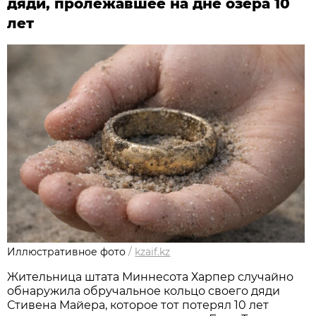
дяди, пролежавшее на дне озера 10
лет
Иллюстративное фото
/
kzaif.kz
Жительница штата Миннесота Харпер случайно
обнаружила обручальное кольцо своего дяди
Стивена Майера, которое тот потерял 10 лет