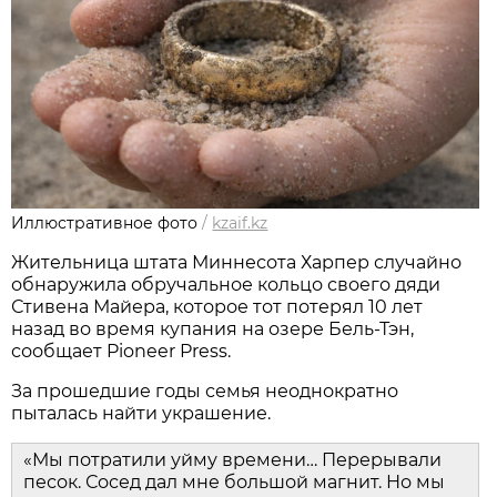
Иллюстративное фото
/
kzaif.kz
Жительница штата Миннесота Харпер случайно
обнаружила обручальное кольцо своего дяди
Стивена Майера, которое тот потерял 10 лет
назад во время купания на озере Бель-Тэн,
сообщает Pioneer Press.
За прошедшие годы семья неоднократно
пыталась найти украшение.
«Мы потратили уйму времени… Перерывали
песок. Сосед дал мне большой магнит. Но мы