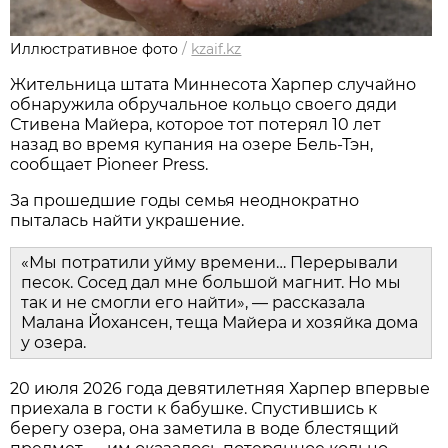
Иллюстративное фото
/
kzaif.kz
Жительница штата Миннесота Харпер случайно
обнаружила обручальное кольцо своего дяди
Стивена Майера, которое тот потерял 10 лет
назад во время купания на озере Бель-Тэн,
сообщает Pioneer Press.
За прошедшие годы семья неоднократно
пыталась найти украшение.
«Мы потратили уйму времени… Перерывали
песок. Сосед дал мне большой магнит. Но мы
так и не смогли его найти», — рассказала
Малана Йохансен, теща Майера и хозяйка дома
у озера.
20 июля 2026 года девятилетняя Харпер впервые
приехала в гости к бабушке. Спустившись к
берегу озера, она заметила в воде блестящий