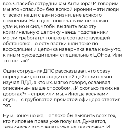
всё. Спасибо сотрудникам Антикора! И говорим
мы это «спасибо» без всякой иронии – эти люди
спасают наши с вами жизни, вне всякого
сомнения. Наш долг пожелать им не только
удачи, но и сил, чтобы выявить всю эту
криминальную цепочку – ведь подставники
могли «работать» только в соответствующей
обстановке. То есть взятки шли тоже по
восходящей и цепочка наверняка вела к кому-то,
к иным руководителям специальных ЦОНов. Или
это не так?
Один сотрудник ДПС рассказывал, что сразу
определяет, кто из водителей действительно
изучал ПДД, а кто их, мягко говоря, осваивал
описанным выше способом. «И сколько таких на
дорогах?» – спросили мы. «Иногда косяками
едут», – с грубоватой прямотой офицера ответил
тот.
Ну и, конечно же, неплохо бы выявить всех тех,
кто липовые права уже получил. Думается,
технически это сделать уже не так сложно. И