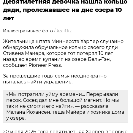
Девятилетняя девочка нашла кольцо
дяди, пролежавшее на дне озера 10
лет
Иллюстративное фото
/
kzaif.kz
Жительница штата Миннесота Харпер случайно
обнаружила обручальное кольцо своего дяди
Стивена Майера, которое тот потерял 10 лет
назад во время купания на озере Бель-Тэн,
сообщает Pioneer Press.
За прошедшие годы семья неоднократно
пыталась найти украшение.
«Мы потратили уйму времени… Перерывали
песок. Сосед дал мне большой магнит. Но мы
так и не смогли его найти», — рассказала
Малана Йохансен, теща Майера и хозяйка дома
у озера.
20 июля 2026 года девятилетняя Харпер впервые