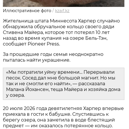
Иллюстративное фото
/
kzaif.kz
Жительница штата Миннесота Харпер случайно
обнаружила обручальное кольцо своего дяди
Стивена Майера, которое тот потерял 10 лет
назад во время купания на озере Бель-Тэн,
сообщает Pioneer Press.
За прошедшие годы семья неоднократно
пыталась найти украшение.
«Мы потратили уйму времени… Перерывали
песок. Сосед дал мне большой магнит. Но мы
так и не смогли его найти», — рассказала
Малана Йохансен, теща Майера и хозяйка дома
у озера.
20 июля 2026 года девятилетняя Харпер впервые
приехала в гости к бабушке. Спустившись к
берегу озера, она заметила в воде блестящий
предмет — им оказалось потерянное кольцо.