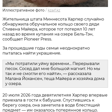
Иллюстративное фото
/
kzaif.kz
Жительница штата Миннесота Харпер случайно
обнаружила обручальное кольцо своего дяди
Стивена Майера, которое тот потерял 10 лет
назад во время купания на озере Бель-Тэн,
сообщает Pioneer Press.
За прошедшие годы семья неоднократно
пыталась найти украшение.
«Мы потратили уйму времени… Перерывали
песок. Сосед дал мне большой магнит. Но мы
так и не смогли его найти», — рассказала
Малана Йохансен, теща Майера и хозяйка дома
у озера.
20 июля 2026 года девятилетняя Харпер впервые
приехала в гости к бабушке. Спустившись к
берегу озера, она заметила в воде блестящий
предмет — им оказалось потерянное кольцо.