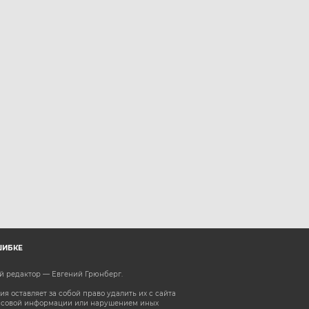
ШИБКЕ
ый редактор — Евгений Грюнберг
.
 оставляет за собой право удалить их с сайта
ассовой информации или нарушением иных