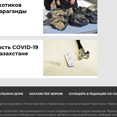
котиков
араганды
ость COVID-19
азахстане
ЕЛЬСКОМ ДОМЕ
МАГАЗИН PDF-ВЕРСИЙ
СООБЩИТЬ В РЕДАКЦИЮ ОБ О
зарегистрировано Министерством информации и коммуникаций Казахстана. Главн
 читателей сайта размещаются после предварительного редактирования. Редакция
сли указанные сообщения и комментарии являются злоупотреблением свободой м