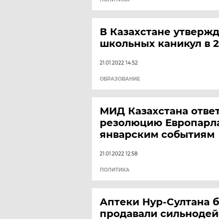
В Казахстане утверж
школьных каникул в 2
21.01.2022 14:52
ОБРАЗОВАНИЕ
МИД Казахстана отве
резолюцию Европарл
январским событиям
21.01.2022 12:58
ПОЛИТИКА
Аптеки Нур-Султана б
продавали сильноде