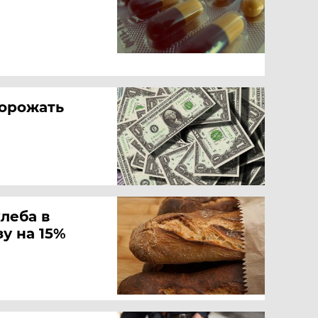
дорожать
хлеба в
зу на 15%