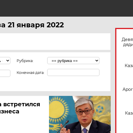
Н
а 21 января 2022
Девя
дяди
Рубрика:
Каз
Конечная дата:
Apor
а встретился
изнеса
Каз