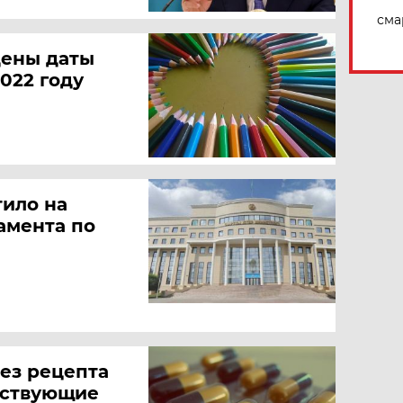
сма
дены даты
022 году
тило на
амента по
ез рецепта
йствующие