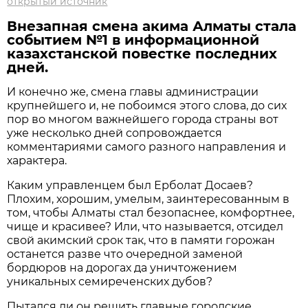
открытый источник
Внезапная смена акима Алматы стала
событием №1 в информационной
казахстанской повестке последних
дней.
И конечно же, смена главы администрации
крупнейшего и, не побоимся этого слова, до сих
пор во многом важнейшего города страны вот
уже несколько дней сопровождается
комментариями самого разного направления и
характера.
Каким управленцем был Ерболат Досаев?
Плохим, хорошим, умелым, заинтересованным в
том, чтобы Алматы стал безопаснее, комфортнее,
чище и красивее? Или, что называется, отсидел
свой акимский срок так, что в памяти горожан
останется разве что очередной заменой
бордюров на дорогах да уничтожением
уникальных семиреченских дубов?
Пытался ли он решить главные городские