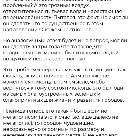
проблемы? А это грязный воздух,
отвратительная питьевая вода и нарастающая
перенаселённость. Пытался, это факт. Но смог ли
он сделать что-то существенное в этом
направлении? Скажем честно: нет.
Но аналогичный ответ будет и на вопрос, мог ли
он сделать за три года что-то такое, что
кардинально изменило бы ситуацию с водой,
воздухом и перенаселённостью.
Эти проблемы нерешаемы уже в принципе, так
сказать, экзистенциально. Алматы уже не
изменится никогда в том смысле, чтобы
вернуться к тому состоянию, когда это был один
из самых благоустроенных, зелёных и
благоприятных для жизни и развития городов.
Планида теперь его такая – быть если не
мегаполисом (а это, к счастью, ещё далеко не
мегаполис), то городом чудовищно,
несоразмерно огромным по размеру и
населению для данного места. И не надо нас