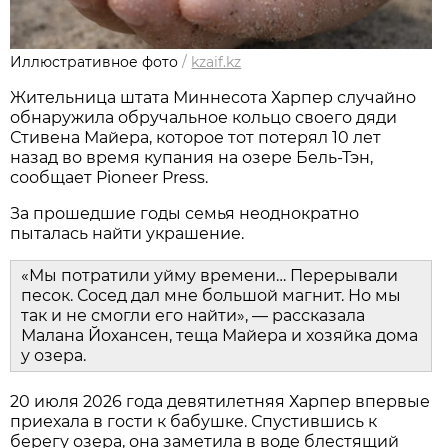
Иллюстративное фото
/
kzaif.kz
Жительница штата Миннесота Харпер случайно
обнаружила обручальное кольцо своего дяди
Стивена Майера, которое тот потерял 10 лет
назад во время купания на озере Бель-Тэн,
сообщает Pioneer Press.
За прошедшие годы семья неоднократно
пыталась найти украшение.
«Мы потратили уйму времени… Перерывали
песок. Сосед дал мне большой магнит. Но мы
так и не смогли его найти», — рассказала
Малана Йохансен, теща Майера и хозяйка дома
у озера.
20 июля 2026 года девятилетняя Харпер впервые
приехала в гости к бабушке. Спустившись к
берегу озера, она заметила в воде блестящий