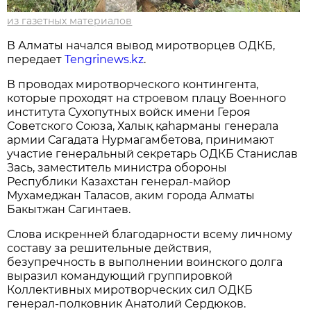
из газетных материалов
В Алматы начался вывод миротворцев ОДКБ,
передает
Tengrinews.kz
.
В проводах миротворческого контингента,
которые проходят на строевом плацу Военного
института Сухопутных войск имени Героя
Советского Союза, Халық қаһарманы генерала
армии Сагадата Нурмагамбетова, принимают
участие генеральный секретарь ОДКБ Станислав
Зась, заместитель министра обороны
Республики Казахстан генерал-майор
Мухамеджан Таласов, аким города Алматы
Бакытжан Сагинтаев.
Слова искренней благодарности всему личному
составу за решительные действия,
безупречность в выполнении воинского долга
выразил командующий группировкой
Коллективных миротворческих сил ОДКБ
генерал-полковник Анатолий Сердюков.