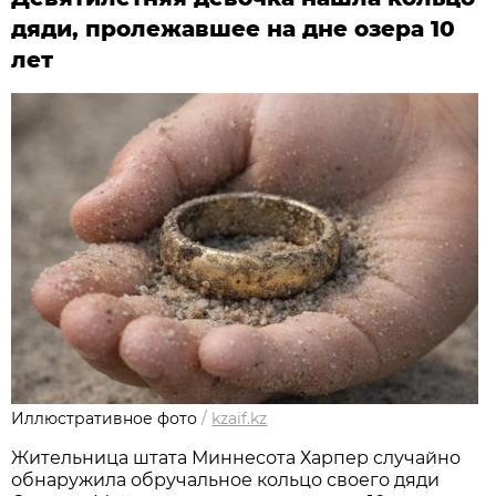
дяди, пролежавшее на дне озера 10
лет
Иллюстративное фото
/
kzaif.kz
Жительница штата Миннесота Харпер случайно
обнаружила обручальное кольцо своего дяди