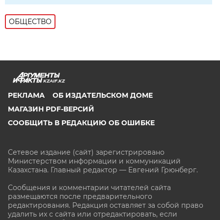
ОБЩЕСТВО
KZAIF.KZ
РЕКЛАМА
ОБ ИЗДАТЕЛЬСКОМ ДОМЕ
МАГАЗИН PDF-ВЕРСИЙ
СООБЩИТЬ В РЕДАКЦИЮ ОБ ОШИБКЕ
Сетевое издание (сайт) зарегистрировано
Министерством информации и коммуникаций
Казахстана. Главный редактор — Евгений Грюнберг
.
Сообщения и комментарии читателей сайта
размещаются после предварительного
редактирования. Редакция оставляет за собой право
удалить их с сайта или отредактировать, если