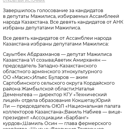
открытый источник
Завершилось голосование за кандидатов
в депутаты Мажилиса, избираемых Ассамблеей
народа Казахстана. Все девять кандидатов от АНК
избраны депутатами Мажилиса.
Все девять кандидатов от Ассамблеи народа
Казахстана избраны депутатами Мажилиса:
Сауытбек Абдрахманов — депутат Мажилиса
Казахстана VI созыва;Аветик Амирханян —
председатель Западно-Казахстанского
областного армянского этнокультурного
ОО «Масис«;Ильяс Буларов — аким
Сартобинского сельского округа Кордайского
района Жамбылской области;Наталья
Деменьтева — директор КГУ «Технический
лицей» отдела образования Кокшетау;Юрий
Ли — председатель ОЮЛ «Национальная палата
коллекторов Казахстана»;Вакиль Набиев — вице-
президент «Ассоциации «Барбанг»
курдов»;Шамиль Осин — глава фермерского