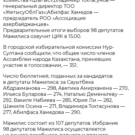
хозяйства «Шыгыс»;Владимир Тохтасунов —
генеральный директор ТОО
«ЖетысуОблГаз«;Абилфас Хамедов —
председатель РОО «Ассоциация
азербайджанцев».
Предварительные итоги выборов 98 депутатов
Мажилиса озвучит ЦИК в 15.00.
В городской избирательной комиссии Нур-
Султана сообщили, что общее число членов
Ассамблеи народа Казахстана, принявших
участие в голосовании, — 351.
Число бюллетней, поданных за кандидатов
в депутаты Мажилиса: за Сауытбека
Абдрахманова — 298, Аветика Амирханяна — 270,
Ильяса Буларова — 274, Наталью Деменьтеву —
292, Вакиля Набиева — 285, Юрия Ли — 282,
Шамиля Осина — 271, Владимира Тохтасунова —
277, Абилфаса Хамедова — 290.
Мажилис состоит из 107 депутатов. Избрание
98 депутатов Мажилиса осуществляется