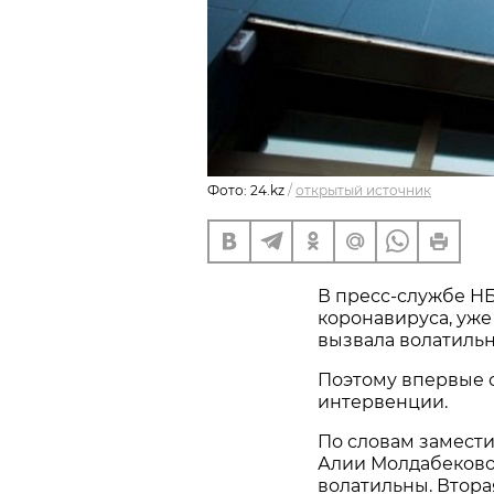
Фото: 24.kz
/
открытый источник
В пресс-службе НБ
коронавируса, уже
вызвала волатильн
Поэтому впервые 
интервенции.
По словам замест
Алии Молдабеково
волатильны. Втора