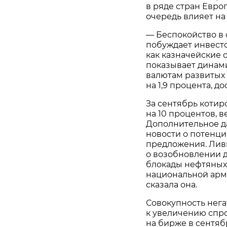
в ряде стран Евро
очередь влияет на
— Беспокойство в 
побуждает инвесто
как казначейские 
показывает динам
валютам развитых 
на 1,9 процента, д
За сентябрь котир
на 10 процентов, 
Дополнительное д
новости о потенц
предложения. Лив
о возобновлении 
блокады нефтяных
национальной арми
сказала она.
Совокупность нег
к увеличению спро
на бирже в сентяб