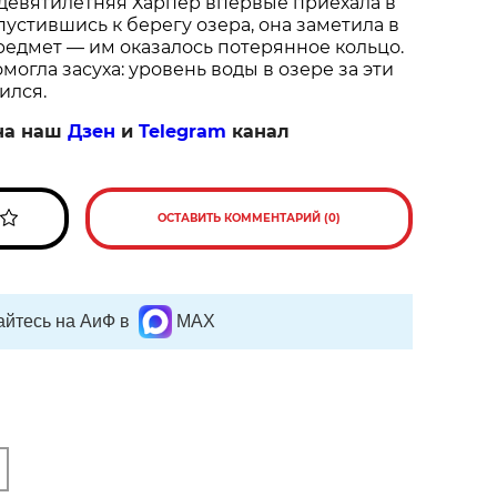
 девятилетняя Харпер впервые приехала в
пустившись к берегу озера, она заметила в
едмет — им оказалось потерянное кольцо.
огла засуха: уровень воды в озере за эти
ился.
на наш
Дзен
и
Telegram
канал
ОСТАВИТЬ КОММЕНТАРИЙ (0)
йтесь на АиФ в
MAX