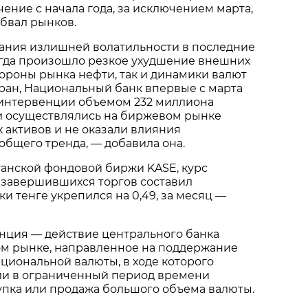
ение с начала года, за исключением марта,
бвал рынков.
вания излишней волатильности в последние
огда произошло резкое ухудшение внешних
стороны рынка нефти, так и динамики валют
ран, Национальный банк впервые с марта
интервенции объемом 232 миллиона
и осуществлялись на биржевом рынке
 активов и не оказали влияния
бщего тренда, — добавила она.
танской фондовой биржи KASE, курс
 завершившихся торгов составил
утки тенге укрепился на 0,49, за месяц —
нция — действие центрального банка
ом рынке, направленное на поддержание
циональной валюты, в ходе которого
и в ограниченный период времени
упка или продажа большого объема валюты.