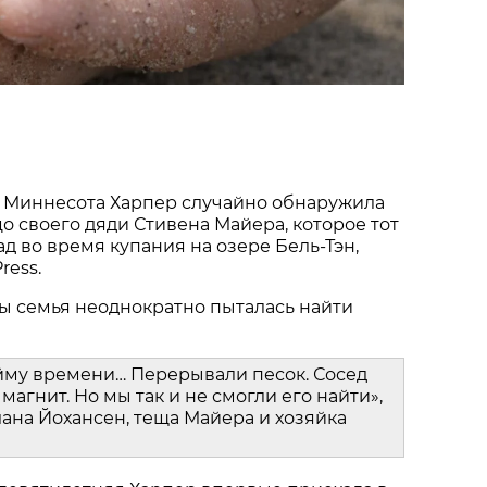
 Миннесота Харпер случайно обнаружила
о своего дяди Стивена Майера, которое тот
ад во время купания на озере Бель-Тэн,
ress.
ы семья неоднократно пыталась найти
йму времени… Перерывали песок. Сосед
магнит. Но мы так и не смогли его найти»,
ана Йохансен, теща Майера и хозяйка