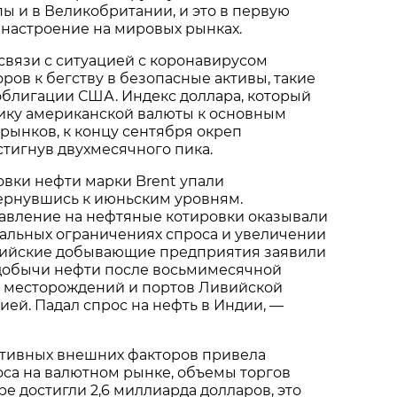
пы и в Великобритании, и это в первую
 настроение на мировых рынках.
связи с ситуацией с коронавирусом
ров к бегству в безопасные активы, такие
облигации США. Индекс доллара, который
ику американской валюты к основным
рынков, к концу сентября окреп
остигнув двухмесячного пика.
овки нефти марки Brent упали
вернувшись к июньским уровням.
авление на нефтяные котировки оказывали
иальных ограничениях спроса и увеличении
ийские добывающие предприятия заявили
добычи нефти после восьмимесячной
 месторождений и портов Ливийской
ей. Падал спрос на нефть в Индии, —
ативных внешних факторов привела
са на валютном рынке, объемы торгов
ре достигли 2,6 миллиарда долларов, это