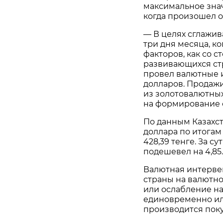
максимальное знач
когда произошел о
— В целях сглажи
три дня месяца, к
факторов, как со 
развивающихся ст
провел валютные 
долларов. Продаж
из золотовалютных
на формирование о
По данным Казахс
доллара по итогам
428,39 тенге. За с
подешевел на 4,85.
Валютная интерве
страны на валютн
или ослабление на
единовременно ил
производится пок