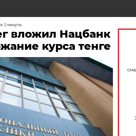
Н
я: 2 минуты
ег вложил Нацбанк
жание курса тенге
сма