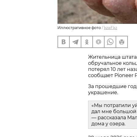
Иллюстративное фото
/
kzaif.kz
Жительница штата
обручальное кольц
потерял 10 лет наз
сообщает Pioneer P
За прошедшие год
украшение.
«Мы потратили у
дал мне большой 
— рассказала Мал
дома у озера.