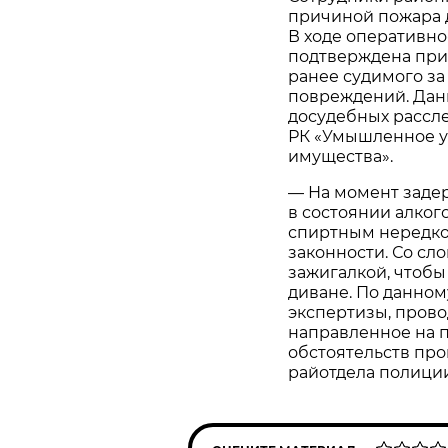
причиной пожара 
В ходе оперативн
подтверждена прич
ранее судимого за
повреждений. Дан
досудебных рассле
РК «Умышленное у
имущества».
— На момент заде
в состоянии алког
спиртным нередко
законности. Со сл
зажигалкой, чтобы
диване. По данно
экспертизы, прово
направленное на 
обстоятельств пр
райотдела полици