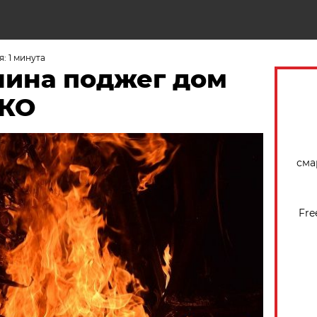
Н
: 1 минута
ина поджег дом
СКО
сма
Fre