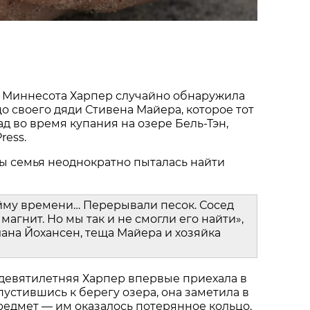
 Миннесота Харпер случайно обнаружила
о своего дяди Стивена Майера, которое тот
ад во время купания на озере Бель-Тэн,
ress.
ы семья неоднократно пыталась найти
йму времени… Перерывали песок. Сосед
магнит. Но мы так и не смогли его найти»,
ана Йохансен, теща Майера и хозяйка
 девятилетняя Харпер впервые приехала в
пустившись к берегу озера, она заметила в
едмет — им оказалось потерянное кольцо.