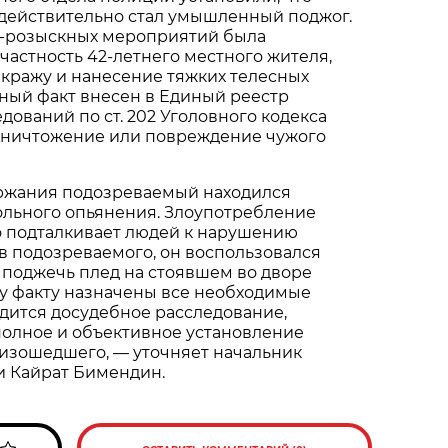
действительно стал умышленный поджог.
о-розыскных мероприятий была
астность 42-летнего местного жителя,
 кражу и нанесение тяжких телесных
ный факт внесен в Единый реестр
дований по ст. 202 Уголовного кодекса
ничтожение или повреждение чужого
ржания подозреваемый находился
ольного опьянения. Злоупотребление
 подталкивает людей к нарушению
ов подозреваемого, он воспользовался
 поджечь плед на стоявшем во дворе
му факту назначены все необходимые
дится досудебное расследование,
полное и объективное установление
оизошедшего, — уточняет начальник
и Кайрат Бимендин.