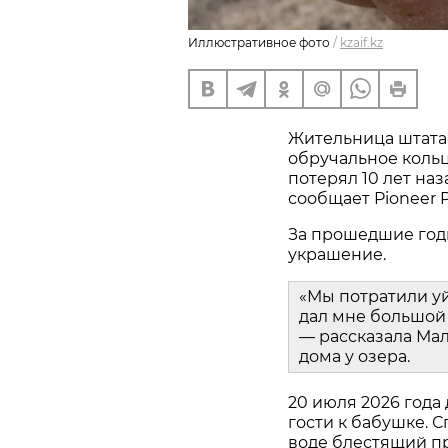
Иллюстративное фото
/
kzaif.kz
Жительница штата
обручальное кольц
потерял 10 лет наз
сообщает Pioneer P
За прошедшие год
украшение.
«Мы потратили у
дал мне большой 
— рассказала Мал
дома у озера.
20 июля 2026 года
гости к бабушке. С
воде блестящий пр