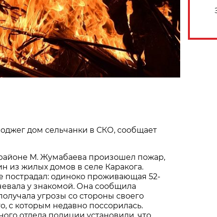
оджег дом сельчанки в СКО, сообщает
в районе М. Жумабаева произошел пожар,
 из жилых домов в селе Каракога.
е пострадал: одиноко проживающая 52-
чевала у знакомой. Она сообщила
получала угрозы со стороны своего
о, с которым недавно поссорилась.
ого отдела полиции установили, что