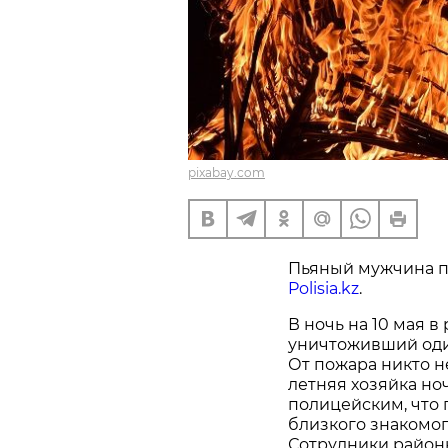
pixabay.com
Пьяный мужчина п
Polisia.kz
.
В ночь на 10 мая 
уничтоживший один
От пожара никто н
летняя хозяйка но
полицейским, что 
близкого знакомог
Сотрудники районн