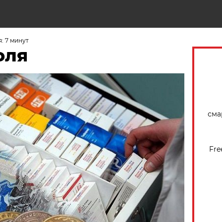
Н
: 7 минут
юля
сма
Fre