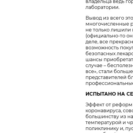
владельца ведь го
лаборатории.
Вывод из всего эт
многочисленные р
не только лишили
(официально-то она
деле, все прекрас
возможность покуп
безопасных лекарс
шансы приобретат
случае – бесполезн
все», стали больш
представителей б
профессиональные
ИСПЫТАНО НА С
Эффект от реформ
коронавируса, со
большинству из нас
температурой и ч
поликлинику и, пу