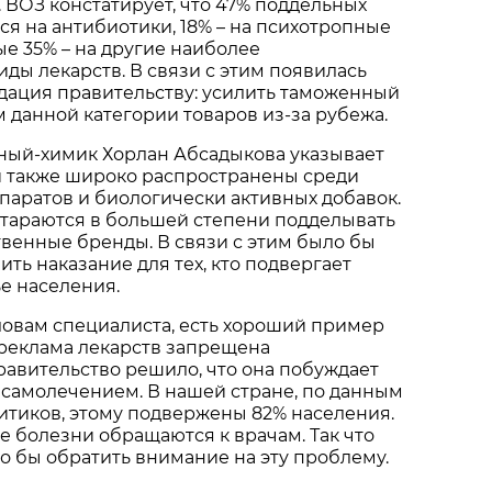
 ВОЗ констатирует, что 47% поддельных
ся на антибиотики, 18% – на психотропные
ые 35% – на другие наиболее
ды лекарств. В связи с этим появилась
дация правительству: усилить таможенный
м данной категории товаров из-за рубежа.
еный-химик Хорлан Абсадыкова указывает
ки также широко распространены среди
аратов и биологически активных добавок.
тараются в большей степени подделывать
венные бренды. В связи с этим было бы
ть наказание для тех, кто подвергает
е населения.
словам специалиста, есть хороший пример
 реклама лекарств запрещена
равительство решило, что она побуждает
самолечением. В нашей стране, по данным
итиков, этому подвержены 82% населения.
ае болезни обращаются к врачам. Так что
о бы обратить внимание на эту проблему.