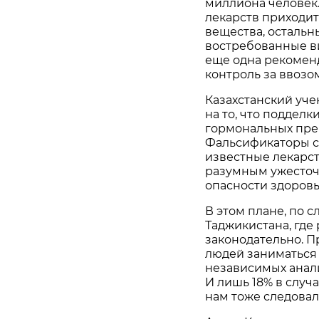
миллиона человек.
лекарств приходит
вещества, остальн
востребованные ви
еще одна рекомен
контроль за ввозо
Казахстанский уч
на то, что поддел
гормональных преп
Фальсификаторы с
известные лекарст
разумным ужесточи
опасности здоровь
В этом плане, по 
Таджикистана, где
законодательно. П
людей заниматься 
независимых анал
И лишь 18% в случ
нам тоже следовал