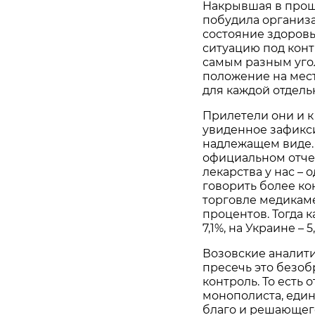
Накрывшая в прош
побудила организ
состояние здоровь
ситуацию под конт
самым разным уго
положение на мест
для каждой отдель
Прилетели они и к
увиденное зафикс
надлежащем виде. 
официальном отчет
лекарства у нас – 
говорить более ко
торговле медикаме
процентов. Тогда к
7,1%, на Украине – 5
Возовские аналит
пресечь это безоб
контроль. То есть 
монополиста, еди
благо и решающего