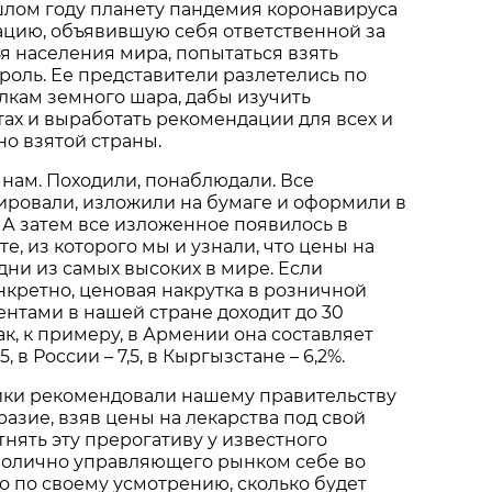
лом году планету пандемия коронавируса
ацию, объявившую себя ответственной за
я населения мира, попытаться взять
роль. Ее представители разлетелись по
лкам земного шара, дабы изучить
ах и выработать рекомендации для всех и
но взятой страны.
 нам. Походили, понаблюдали. Все
ировали, изложили на бумаге и оформили в
А затем все изложенное появилось в
е, из которого мы и узнали, что цены на
одни из самых высоких в мире. Если
нкретно, ценовая накрутка в розничной
нтами в нашей стране доходит до 30
ак, к примеру, в Армении она составляет
,5, в России – 7,5, в Кыргызстане – 6,2%.
ики рекомендовали нашему правительству
разие, взяв цены на лекарства под свой
отнять эту прерогативу у известного
нолично управляющего рынком себе во
 по своему усмотрению, сколько будет