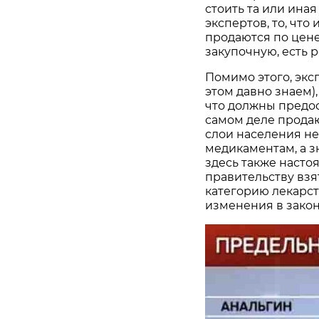
стоить та или ина
экспертов, то, чт
продаются по цене
закупочную, есть р
Помимо этого, экс
этом давно знаем),
что должны предо
самом деле продаю
слои населения н
медикаментам, а з
здесь также насто
правительству взя
категорию лекарст
изменения в закон