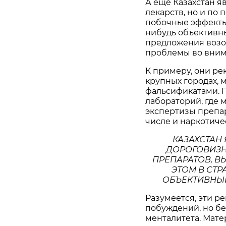
А еще Казахстан я
лекарств, но и по
побочные эффекты.
нибудь объективн
предложения возо
проблемы во вним
К примеру, они ре
крупных городах, 
фальсификатами. П
лабораторий, где
экспертизы препар
числе и наркотиче
КАЗАХСТАН
ДОРОГОВИЗН
ПРЕПАРАТОВ, 
ЭТОМ В СТР
ОБЪЕКТИВНЫ
Разумеется, эти р
побуждений, но бе
менталитета. Мате