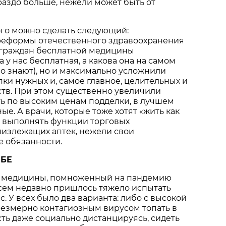
раздо больше, нежели может быть от
ого можно сделать следующий:
еформы отечественного здравоохранения
 граждан бесплатной медицины
 у нас бесплатная, а какова она на самом
но знают), но и максимально усложнили
ки нужных и, самое главное, целительных и
тв. При этом существенно увеличили
ь по высоким ценам подделки, в лучшем
ые. А врачи, которые тоже хотят «жить как
е выполнять функции торговых
лизлежащих аптек, нежели свои
 обязанности.
ЕБЕ
 медицины, помноженный на пандемию
всем недавно пришлось тяжело испытать
. У всех было два варианта: либо с высокой
резмерно контагиозным вирусом топать в
сть даже социально дистанцируясь, сидеть