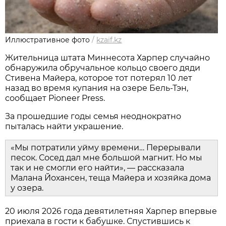
Иллюстративное фото
/
kzaif.kz
Жительница штата Миннесота Харпер случайно
обнаружила обручальное кольцо своего дяди
Стивена Майера, которое тот потерял 10 лет
назад во время купания на озере Бель-Тэн,
сообщает Pioneer Press.
За прошедшие годы семья неоднократно
пыталась найти украшение.
«Мы потратили уйму времени… Перерывали
песок. Сосед дал мне большой магнит. Но мы
так и не смогли его найти», — рассказала
Малана Йохансен, теща Майера и хозяйка дома
у озера.
20 июля 2026 года девятилетняя Харпер впервые
приехала в гости к бабушке. Спустившись к