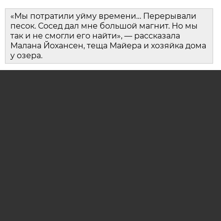
«Мы потратили уйму времени… Перерывали
песок. Сосед дал мне большой магнит. Но мы
так и не смогли его найти», — рассказала
Малана Йохансен, теща Майера и хозяйка дома
у озера.
20 июля 2026 года девятилетняя Харпер впервые
приехала в гости к бабушке. Спустившись к
берегу озера, она заметила в воде блестящий
предмет — им оказалось потерянное кольцо.
Обнаружить его помогла засуха: уровень воды в
озере за эти годы заметно снизился.
Подписывайтесь на наш
Дзен
и
Telegram
канал
ОЦЕНИТЕ МАТЕРИАЛ