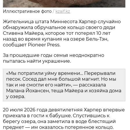
Иллюстративное фото
/
kzaif.kz
Жительница штата Миннесота Харпер случайно
обнаружила обручальное кольцо своего дяди
Стивена Майера, которое тот потерял 10 лет
назад во время купания на озере Бель-Тэн,
сообщает Pioneer Press.
За прошедшие годы семья неоднократно
пыталась найти украшение.
«Мы потратили уйму времени… Перерывали
песок. Сосед дал мне большой магнит. Но мы
так и не смогли его найти», — рассказала
Малана Йохансен, теща Майера и хозяйка дома
у озера.
20 июля 2026 года девятилетняя Харпер впервые
приехала в гости к бабушке. Спустившись к
берегу озера, она заметила в воде блестящий
предмет — им оказалось потерянное кольцо.