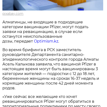
pixabay.com
Алматинцы, не входящие в подходящие
категории вакцинации Pfizer, могут подать
заявки на ревакцинацию, в случае если
останутся неиспользованные
дозы, передает
Optimism.kz
.
Во время брифинга в РСК заместитель
руководителя Департамента санитарно-
эпидемиологического контроля города Алматы
Асель Калыкова заявила, что вакциной Pfizer в
настоящее время могут быть вакцинированы 3
категории жителей — подростки с 12 до 18 лет,
беременные женщины на сроках 16-37 недель и
кормящие женщины после 42 дней момента
родов.
«Уже сейчас все желающие кто хочет
ревакцинироваться Pfizer могут обратиться в
территориальные поликлиники по месту своего