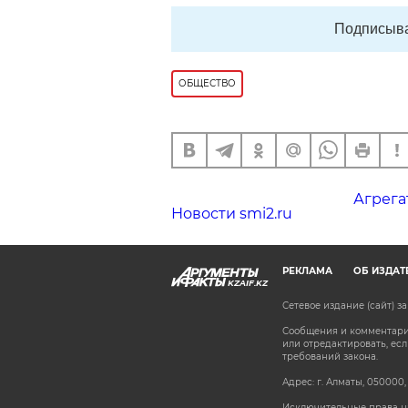
Подписыва
ОБЩЕСТВО
Агрега
Новости smi2.ru
РЕКЛАМА
ОБ ИЗДАТ
KZAIF.KZ
Сетевое издание (сайт) 
Сообщения и комментарии
или отредактировать, е
требований закона.
Адрес: г. Алматы, 050000,
Исключительные права на