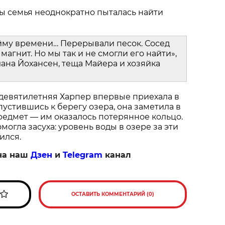
ы семья неоднократно пыталась найти
йму времени… Перерывали песок. Сосед
магнит. Но мы так и не смогли его найти»,
ана Йохансен, теща Майера и хозяйка
 девятилетняя Харпер впервые приехала в
пустившись к берегу озера, она заметила в
едмет — им оказалось потерянное кольцо.
огла засуха: уровень воды в озере за эти
ился.
на наш
Дзен
и
Telegram
канал
ОСТАВИТЬ КОММЕНТАРИЙ (0)