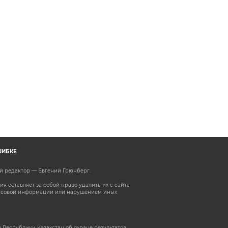
ШИБКЕ
ый редактор — Евгений Грюнберг
.
 оставляет за собой право удалить их с сайта
ассовой информации или нарушением иных
 Республики Казахстан об охране результатов