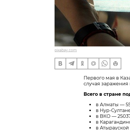
pixabay.com
Первого мая в Каз
случая заражения
Всего в стране по
в Алматы — 552
в Нур-Султане
в ВКО — 25037
в Карагандинс
в Атырауской 