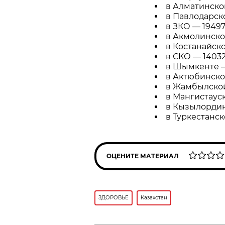
в Алматинской
в Павлодарско
в ЗКО — 19497 
в Акмолинской
в Костанайско
в СКО — 14032 
в Шымкенте — 
в Актюбинской
в Жамбылской 
в Мангистауск
в Кызылординс
в Туркестанск
ОЦЕНИТЕ МАТЕРИАЛ
ЗДОРОВЬЕ
Казахстан