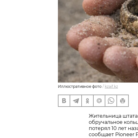
Иллюстративное фото
/
kzaif.kz
Жительница штата
обручальное кольц
потерял 10 лет наз
сообщает Pioneer P