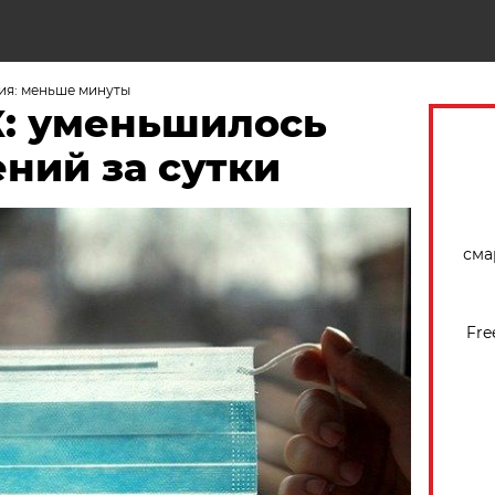
Н
ия: меньше минуты
К: уменьшилось
ний за сутки
сма
Fre