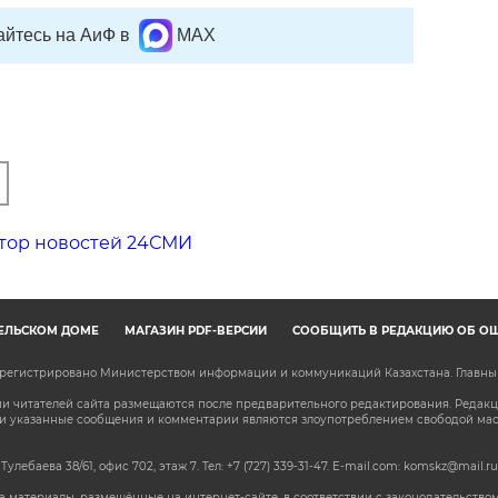
йтесь на АиФ в
MAX
тор новостей 24СМИ
ЕЛЬСКОМ ДОМЕ
МАГАЗИН PDF-ВЕРСИЙ
СООБЩИТЬ В РЕДАКЦИЮ ОБ О
зарегистрировано Министерством информации и коммуникаций Казахстана. Главн
 читателей сайта размещаются после предварительного редактирования. Редакция
сли указанные сообщения и комментарии являются злоупотреблением свободой м
 Тулебаева 38/61, офис 702, этаж 7
. Тел: +7 (727) 339-31-47. E-mail.com: komskz@mail.ru
 материалы, размещённые на интернет-сайте, в соответствии с законодательством