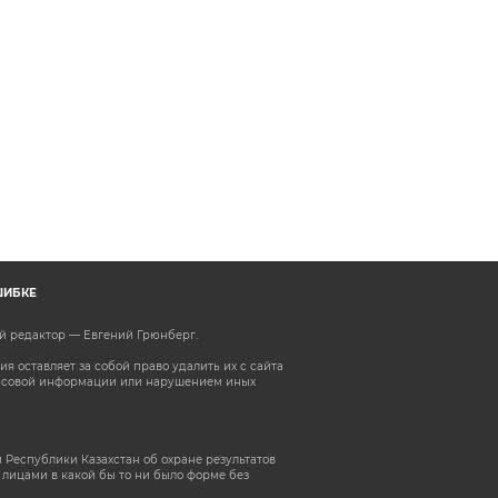
ШИБКЕ
ый редактор — Евгений Грюнберг
.
 оставляет за собой право удалить их с сайта
ассовой информации или нарушением иных
 Республики Казахстан об охране результатов
лицами в какой бы то ни было форме без