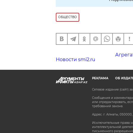
ОБЩЕСТВО
Агрега
Новости smi2.ru
РЕКЛАМА
ОБ ИЗДАТ
KZAIF.KZ
Сетевое издание (сайт) 
Сообщения и комментарии
или отредактировать, е
требований закона.
Адрес: г. Алматы, 050000,
Исключительные права на
интеллектуальной деятел
письменного разрешения