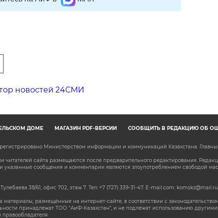
тор новостей 24СМИ
ЕЛЬСКОМ ДОМЕ
МАГАЗИН PDF-ВЕРСИЙ
СООБЩИТЬ В РЕДАКЦИЮ ОБ О
зарегистрировано Министерством информации и коммуникаций Казахстана. Главн
 читателей сайта размещаются после предварительного редактирования. Редакция
сли указанные сообщения и комментарии являются злоупотреблением свободой м
 Тулебаева 38/61, офис 702, этаж 7
. Тел: +7 (727) 339-31-47. E-mail.com: komskz@mail.ru
 материалы, размещённые на интернет-сайте, в соответствии с законодательством
ьности принадлежат ТОО "АиФ-Казахстан", и не подлежат использованию другими 
 правообладателя.