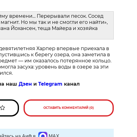
йму времени… Перерывали песок. Сосед
магнит. Но мы так и не смогли его найти»,
ана Йохансен, теща Майера и хозяйка
 девятилетняя Харпер впервые приехала в
пустившись к берегу озера, она заметила в
едмет — им оказалось потерянное кольцо.
огла засуха: уровень воды в озере за эти
ился.
на наш
Дзен
и
Telegram
канал
ОСТАВИТЬ КОММЕНТАРИЙ (0)
йтесь на АиФ в
MAX