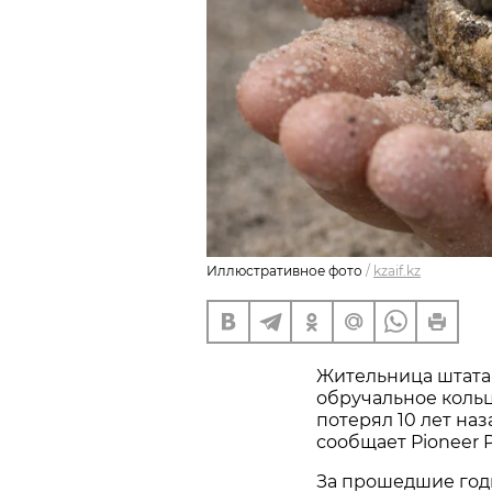
Иллюстративное фото
/
kzaif.kz
Жительница штата
обручальное кольц
потерял 10 лет наз
сообщает Pioneer P
За прошедшие год