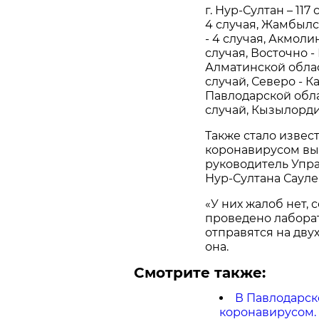
г. Нур-Султан – 117 
4 случая, Жамбылс
- 4 случая, Акмоли
случая, Восточно -
Алматинской област
случай, Северо - Ка
Павлодарской облас
случай, Кызылордин
Также стало извес
коронавирусом вы
руководитель Упр
Нур-Султана Сауле
«У них жалоб нет,
проведено лаборат
отправятся на дву
она.
Смотрите также:
В Павлодарск
коронавирусом. В