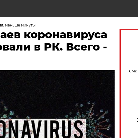
Н
ия: меньше минуты
чаев коронавируса
вали в РК. Всего -
сма