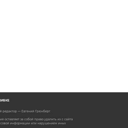
ШИБКЕ
ый редактор — Евгений Грюнберг
.
 оставляет за собой право удалить их с сайта
ассовой информации или нарушением иных