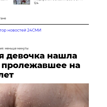
124
тане
тор новостей 24СМИ
ия: меньше минуты
я девочка нашла
, пролежавшее на
лет