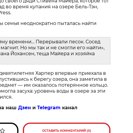
о своего дяди Стивена Майера, которое тот
ад во время купания на озере Бель-Тэн,
ress.
ы семья неоднократно пыталась найти
йму времени… Перерывали песок. Сосед
магнит. Но мы так и не смогли его найти»,
ана Йохансен, теща Майера и хозяйка
 девятилетняя Харпер впервые приехала в
пустившись к берегу озера, она заметила в
едмет — им оказалось потерянное кольцо.
огла засуха: уровень воды в озере за эти
ился.
на наш
Дзен
и
Telegram
канал
ОСТАВИТЬ КОММЕНТАРИЙ (0)