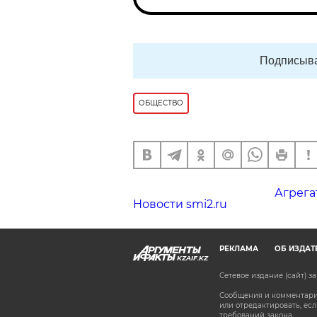
Подписыва
ОБЩЕСТВО
Агрега
Новости smi2.ru
РЕКЛАМА
ОБ ИЗДАТ
KZAIF.KZ
Сетевое издание (сайт) 
Сообщения и комментарии
или отредактировать, е
требований закона.