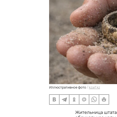
Иллюстративное фото
/
kzaif.kz
Жительница штата