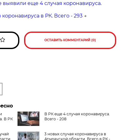
е выявили еще 4 случая коронавируса.
→
 коронавируса в РК. Всего - 293
→
ОСТАВИТЬ КОММЕНТАРИЙ (0)
ресно
и
В РК еще 4 случая коронавируса.
. В РК
Всего - 208
лучай
3 новых случая коронавируса в
ласти
Атырауской области. Всего в РК -