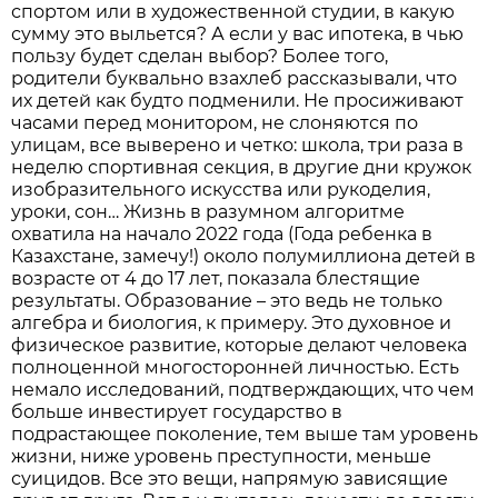
спортом или в художественной студии, в какую
сумму это выльется? А если у вас ипотека, в чью
пользу будет сделан выбор? Более того,
родители буквально взахлеб рассказывали, что
их детей как будто подменили. Не просиживают
часами перед монитором, не слоняются по
улицам, все выверено и четко: школа, три раза в
неделю спортивная секция, в другие дни кружок
изобразительного искусства или рукоделия,
уроки, сон… Жизнь в разумном алгоритме
охватила на начало 2022 года (Года ребенка в
Казахстане, замечу!) около полумиллиона детей в
возрасте от 4 до 17 лет, показала блестящие
результаты. Образование – это ведь не только
алгебра и биология, к примеру. Это духовное и
физическое развитие, которые делают человека
полноценной многосторонней личностью. Есть
немало исследований, подтверждающих, что чем
больше инвестирует государство в
подрастающее поколение, тем выше там уровень
жизни, ниже уровень преступности, меньше
суицидов. Все это вещи, напрямую зависящие