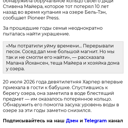
обнаружила обручальное кольцо своего дяди
Стивена Майера, которое тот потерял 10 лет
назад во время купания на озере Бель-Тэн,
сообщает Pioneer Press.
За прошедшие годы семья неоднократно
пыталась найти украшение.
«Мы потратили уйму времени… Перерывали
песок. Сосед дал мне большой магнит. Но мы
так и не смогли его найти», — рассказала
Малана Йохансен, теща Майера и хозяйка дома
у озера.
20 июля 2026 года девятилетняя Харпер впервые
приехала в гости к бабушке. Спустившись к
берегу озера, она заметила в воде блестящий
предмет — им оказалось потерянное кольцо.
Обнаружить его помогла засуха: уровень воды в
озере за эти годы заметно снизился.
Подписывайтесь на наш
Дзен
и
Telegram
канал